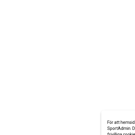
För att hemsid
SportAdmin. De
frivilliga cooki