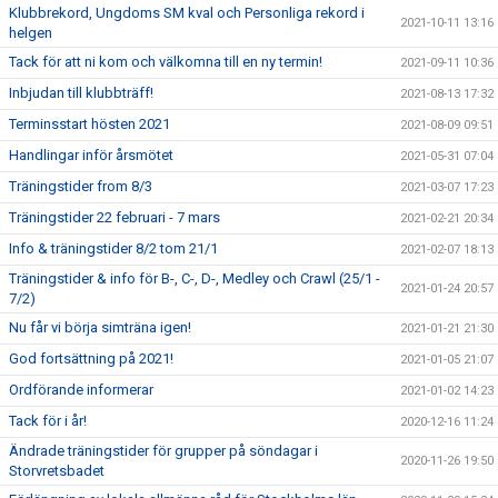
Klubbrekord, Ungdoms SM kval och Personliga rekord i
2021-10-11 13:16
helgen
Tack för att ni kom och välkomna till en ny termin!
2021-09-11 10:36
Inbjudan till klubbträff!
2021-08-13 17:32
Terminsstart hösten 2021
2021-08-09 09:51
Handlingar inför årsmötet
2021-05-31 07:04
Träningstider from 8/3
2021-03-07 17:23
Träningstider 22 februari - 7 mars
2021-02-21 20:34
Info & träningstider 8/2 tom 21/1
2021-02-07 18:13
Träningstider & info för B-, C-, D-, Medley och Crawl (25/1 -
2021-01-24 20:57
7/2)
Nu får vi börja simträna igen!
2021-01-21 21:30
God fortsättning på 2021!
2021-01-05 21:07
Ordförande informerar
2021-01-02 14:23
Tack för i år!
2020-12-16 11:24
Ändrade träningstider för grupper på söndagar i
2020-11-26 19:50
Storvretsbadet