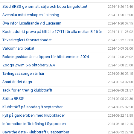
Stöd BRSS genom att sälja och köpa bingolotter!
2024-11-26 19:40
Svenska mästerskapen i simning
2024-11-20 15:00
Öva inför luciafirande vid Luciasim
2024-11-20 07:15
Kostnadsfritt prova på tillfälle 17/11 för alla mellan 8-16 år
2024-11-11 23:02
Trivselregler i Storvretsbadet
2024-10-12 19:03
Välkomna tillbaka!
2024-10-09 08:00
Bokningssidan är nu öppen för höstterminen 2024
2024-10-08 23:02
Zoggs Zwim 5-6 oktober 2024
2024-10-08 23:00
Tävlingssäsongen är här
2024-09-30 07:15
Snart är det dags...
2024-09-23 07:00
Tack för en trevlig klubbträff!
2024-09-08 21:57
Stötta BRSS!
2024-09-05 22:30
Klubbträff på söndag 8 september
2024-09-05 07:50
Fyll på garderoben med klubbkläder
2024-08-22 18:55
Information inför träning i Sydpoolen
2024-08-18 12:15
Save the date - Klubbträff 8 september
2024-08-12 22:10