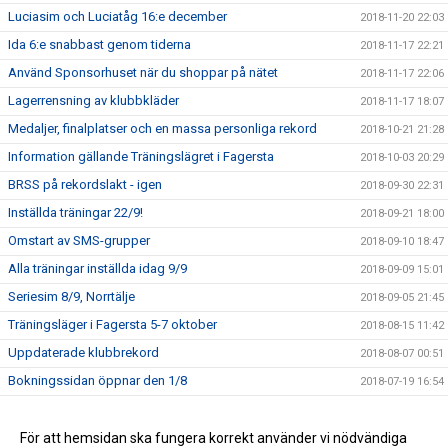
Luciasim och Luciatåg 16:e december
2018-11-20 22:03
Ida 6:e snabbast genom tiderna
2018-11-17 22:21
Använd Sponsorhuset när du shoppar på nätet
2018-11-17 22:06
Lagerrensning av klubbkläder
2018-11-17 18:07
Medaljer, finalplatser och en massa personliga rekord
2018-10-21 21:28
Information gällande Träningslägret i Fagersta
2018-10-03 20:29
BRSS på rekordslakt - igen
2018-09-30 22:31
Inställda träningar 22/9!
2018-09-21 18:00
Omstart av SMS-grupper
2018-09-10 18:47
Alla träningar inställda idag 9/9
2018-09-09 15:01
Seriesim 8/9, Norrtälje
2018-09-05 21:45
Träningsläger i Fagersta 5-7 oktober
2018-08-15 11:42
Uppdaterade klubbrekord
2018-08-07 00:51
Bokningssidan öppnar den 1/8
2018-07-19 16:54
Välkommen till våran nya hemsida och Höstterminen 2018
2018-07-19 14:38
Styrelsen informerar – Ny tränare i A-gruppen
För att hemsidan ska fungera korrekt använder vi nödvändiga
2018-05-22 15:39