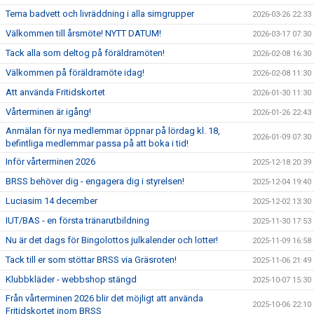
Tema badvett och livräddning i alla simgrupper
2026-03-26 22:33
Välkommen till årsmöte! NYTT DATUM!
2026-03-17 07:30
Tack alla som deltog på föräldramöten!
2026-02-08 16:30
Välkommen på föräldramöte idag!
2026-02-08 11:30
Att använda Fritidskortet
2026-01-30 11:30
Vårterminen är igång!
2026-01-26 22:43
Anmälan för nya medlemmar öppnar på lördag kl. 18,
2026-01-09 07:30
befintliga medlemmar passa på att boka i tid!
Inför vårterminen 2026
2025-12-18 20:39
BRSS behöver dig - engagera dig i styrelsen!
2025-12-04 19:40
Luciasim 14 december
2025-12-02 13:30
IUT/BAS - en första tränarutbildning
2025-11-30 17:53
Nu är det dags för Bingolottos julkalender och lotter!
2025-11-09 16:58
Tack till er som stöttar BRSS via Gräsroten!
2025-11-06 21:49
Klubbkläder - webbshop stängd
2025-10-07 15:30
Från vårterminen 2026 blir det möjligt att använda
2025-10-06 22:10
Fritidskortet inom BRSS