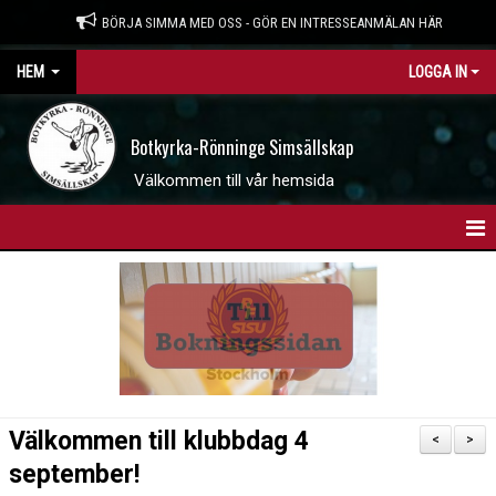
BÖRJA SIMMA MED OSS - GÖR EN INTRESSEANMÄLAN HÄR
HEM
LOGGA IN
Botkyrka-Rönninge Simsällskap
Välkommen till vår hemsida
HEM
BOKNINGSSIDAN
INTRESSEANMÄLAN
WEBBSHOP
Välkommen till klubbdag 4
<
>
NYHETER
september!