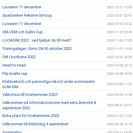
Luciasim 11 december
2022-12-21 15:00
Sparbanken Rekarne Simcup
2022-12-07 22:47
Luciasim 11 december
2022-12-03 23:22
SM/JSM och Saltis Cup
2022-11-29 20:49
LUCIASIM 2022 - vad hjälper du till med?
2022-11-06 17:00
Träningsläger i Gimo 28-30 oktober 2022
2022-11-01 19:00
DM i kortbana 2022
2022-10-25 20:00
Head to Head
2022-10-09 22:12
Flip knatte cup
2022-10-08 13:05
Klubbrekord och personliga rekord under sommarens
2022-09-06 17:52
SUM-SIM
Välkomna till höstterminen 2022!
2022-09-03 15:58
Välkommen på informationsmöte med extra årsmöte 8
2022-08-31 20:57
september 2022
Boka plats för höstterminen 2022
2022-07-05 17:03
Välkommen till klubbdag 4 september!
2022-06-28 14:10
Sommarlov
2022-06-12 18:50