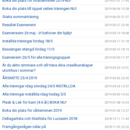
Boka din plats för höstterminen 2019 NU!
2019-07-31 11:45
Boka din plats till öppet vatten träningen NU!
2019-06-04 10:28
Gratis sommarträning
2019-06-03 21:37
Resultat Examensim
2019-05-27 22:40
Examenssim 26 maj - Vi behöver din hjälp!
2019-05-19 18:08
Inställda träningar lördag 18/5
2019-05-17 21:18
Bassängen stängd lördag 11/5
2019-05-10 18:19
Examensim 26/5 för alla träningsgrupper
2019-05-03 11:37
Är du aktiv simmare och vill träna dina crawlkunskaper
2019-04-23 14:01
utomhus i sommar?
ÅRSMÖTE 23/4 2019
2019-03-26 22:45
Alla träningar idag söndag 24/3 INSTÄLLDA
2019-03-24 13:37
Alla träningar inställda idag tisdag 5/3
2019-03-05 14:55
Plask & Lek för barn (4-6 år) BOKA NU!
2019-01-08 16:54
Boka din plats för vårterminen 2019
2019-01-04 12:27
Deltagarlista och Startlista för Luciasim 2018
2018-12-11 11:44
Framgångsvågen rullar på
2018-11-25 23:25