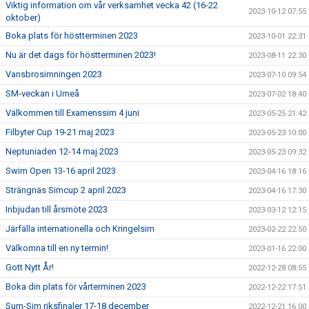
Viktig information om vår verksamhet vecka 42 (16-22
2023-10-12 07:55
oktober)
Boka plats för höstterminen 2023
2023-10-01 22:31
Nu är det dags för höstterminen 2023!
2023-08-11 22:30
Vansbrosimningen 2023
2023-07-10 09:54
SM-veckan i Umeå
2023-07-02 18:40
Välkommen till Examenssim 4 juni
2023-05-25 21:42
Filbyter Cup 19-21 maj 2023
2023-05-23 10:00
Neptuniaden 12-14 maj 2023
2023-05-23 09:32
Swim Open 13-16 april 2023
2023-04-16 18:16
Strängnäs Simcup 2 april 2023
2023-04-16 17:30
Inbjudan till årsmöte 2023
2023-03-12 12:15
Järfälla internationella och Kringelsim
2023-02-22 22:50
Välkomna till en ny termin!
2023-01-16 22:00
Gott Nytt År!
2022-12-28 08:55
Boka din plats för vårterminen 2023
2022-12-22 17:51
Sum-Sim riksfinaler 17-18 december
2022-12-21 16:00