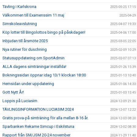
Tävling i Karlskrona
2025-05-25 17:15
Välkommen till Examenssim 11 maj
2025-04-29
Simskoleavslutning
2025-04-07 19:33
Köp lotter till Bingolottos bingo på påskdagen!
2025-04-06 17:00
Inbjudan till årsmöte 2025
2025-03-05 22:05
Nya rutiner för duschning
2025-02-09 10:29
Statusuppdatering om SportAdmin
2025-02-07 07:13
ALLA dagens simträningar inställda!
2025-01-26 15:39
Bokningssidan öppnar idag 13/1 klockan 18:00
2025-01-13 10:40
Hemsidan under uppdatering
2025-01-06 14:33
Gott Nytt År!
2025-01-03 15:45
Loppis på Luciasim
2024-12-09 21:30
TÄVLINGSINFORMATION LUCIASIM 2024
2024-12-07 12:22
Gratis prova-på simträning för alla mellan 8-16 år.
2024-12-03 08:20
Sparbanken Rekarne Simcup i Eskilstuna
2024-12-02 08:30
Rapport från SM/JSM 20-24 november
2024-11-29 11:40