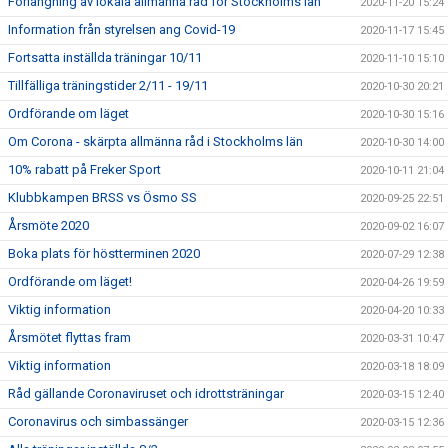
Förlängning av lokala allmänna råd för Stockholms län
2020-11-20 15:24
Information från styrelsen ang Covid-19
2020-11-17 15:45
Fortsatta inställda träningar 10/11
2020-11-10 15:10
Tillfälliga träningstider 2/11 - 19/11
2020-10-30 20:21
Ordförande om läget
2020-10-30 15:16
Om Corona - skärpta allmänna råd i Stockholms län
2020-10-30 14:00
10% rabatt på Freker Sport
2020-10-11 21:04
Klubbkampen BRSS vs Ösmo SS
2020-09-25 22:51
Årsmöte 2020
2020-09-02 16:07
Boka plats för höstterminen 2020
2020-07-29 12:38
Ordförande om läget!
2020-04-26 19:59
Viktig information
2020-04-20 10:33
Årsmötet flyttas fram
2020-03-31 10:47
Viktig information
2020-03-18 18:09
Råd gällande Coronaviruset och idrottsträningar
2020-03-15 12:40
Coronavirus och simbassänger
2020-03-15 12:36