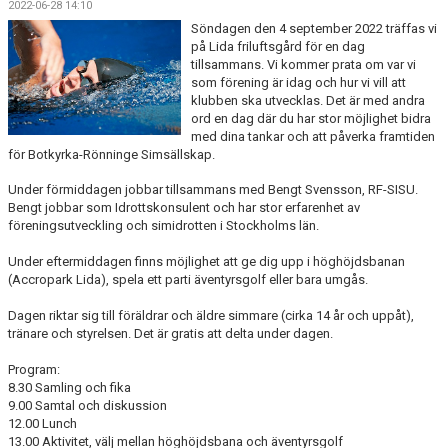
2022-06-28 14:10
KALENDER
Söndagen den 4 september 2022 träffas vi
på Lida friluftsgård för en dag
BILDGALLERI
tillsammans. Vi kommer prata om var vi
som förening är idag och hur vi vill att
DOKUMENT
klubben ska utvecklas. Det är med andra
ord en dag där du har stor möjlighet bidra
med dina tankar och att påverka framtiden
för Botkyrka-Rönninge Simsällskap.
Under förmiddagen jobbar tillsammans med Bengt Svensson, RF-SISU.
Bengt jobbar som Idrottskonsulent och har stor erfarenhet av
föreningsutveckling och simidrotten i Stockholms län.
Under eftermiddagen finns möjlighet att ge dig upp i höghöjdsbanan
(Accropark Lida), spela ett parti äventyrsgolf eller bara umgås.
Dagen riktar sig till föräldrar och äldre simmare (cirka 14 år och uppåt),
tränare och styrelsen. Det är gratis att delta under dagen.
Program:
8.30 Samling och fika
9.00 Samtal och diskussion
12.00 Lunch
13.00 Aktivitet, välj mellan höghöjdsbana och äventyrsgolf