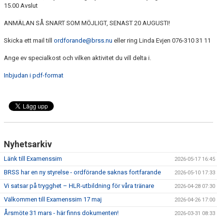
15.00 Avslut
ANMÄLAN SÅ SNART SOM MÖJLIGT, SENAST 20 AUGUSTI!
Skicka ett mail till
ordforande@brss.nu
eller ring Linda Evjen 076-310 31 11
Ange ev specialkost och vilken aktivitet du vill delta i.
Inbjudan i pdf-format
Nyhetsarkiv
Länk till Examenssim
2026-05-17 16:45
BRSS har en ny styrelse - ordförande saknas fortfarande
2026-05-10 17:33
Vi satsar på trygghet – HLR-utbildning för våra tränare
2026-04-28 07:30
Välkommen till Examenssim 17 maj
2026-04-26 17:00
Årsmöte 31 mars - här finns dokumenten!
2026-03-31 08:33