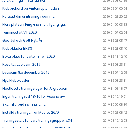
Alla träningar inställda 8/2
2020-02-08 07:55
Klubbrekord på Vinterneptuniaden
2020-02-04 00:04
Fortsätt din simträning i sommar
2020-01-26 20:02
Flera platser i Pingvinen nu tillgängliga!
2020-01-09 03:53
Terminsstart VT 2020
2020-01-07 02:24
God Jul och Gott Nytt År
2019-12-21 05:47
Klubbkläder BRSS
2019-12-21 05:40
Boka plats för vårterminen 2020
2019-12-11 12:40
Resultat Luciasim 2019
2019-12-08 23:51
Luciasim 8:e december 2019
2019-12-07 12:25
Nya klubbkläder
2019-12-03 23:11
Höstlovets träningsläger för A-gruppen
2019-11-06 18:07
Ingen träningstid 13/10 för Vuxencrawl
2019-10-12 19:21
Skärmförbud i simhallarna
2019-10-09 08:39
Inställda träningar för Medley 26/9
2019-09-26 08:42
Träningsstart för våra träningsgrupper v.34
2019-08-12 12:23