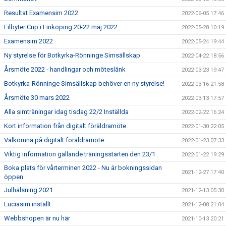
Resultat Examensim 2022
2022-06-05 17:46
Filbyter Cup i Linköping 20-22 maj 2022
2022-05-28 10:19
Examensim 2022
2022-05-24 19:44
Ny styrelse för Botkyrka-Rönninge Simsällskap
2022-04-22 18:56
Årsmöte 2022 - handlingar och möteslänk
2022-03-23 19:47
Botkyrka-Rönninge Simsällskap behöver en ny styrelse!
2022-03-16 21:58
Årsmöte 30 mars 2022
2022-03-13 17:57
Alla simträningar idag tisdag 22/2 Inställda
2022-02-22 16:24
Kort information från digitalt föräldramöte
2022-01-30 22:05
Välkomna på digitalt föräldramöte
2022-01-23 07:33
Viktig information gällande träningsstarten den 23/1
2022-01-22 19:29
Boka plats för vårterminen 2022 - Nu är bokningssidan
2021-12-27 17:40
öppen
Julhälsning 2021
2021-12-13 05:30
Luciasim inställt
2021-12-08 21:04
Webbshopen är nu här
2021-10-13 20:21