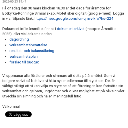
2022-03-23 19:47
KALENDER
På onsdag den 30 mars klockan 18.30 är det dags för årsmöte för
Botkyrka-Rönninge Simsällskap. Mötet sker digitalt (google-meet). Logga
BILDGALLERI
in via följande länk:
https://meet.google.com/icn-qmvv-kfo?hs=224
DOKUMENT
Dokument inför årsmötet finns i i
dokumentarkivet
(mappen Årsmöte
2022), eller via länkarna nedan
dagordning
verksamhetsberättelse
resultat- och balansräkning
verksamhetsplan
förslag till budget
Vi uppmanar alla föräldrar och simmare att delta på årsmötet. Som vi
tidigare skrivit så behöver vi hitta nya medlemmar till styrelsen. Det är
väldigt viktigt att vi kan välja en styrelse så att föreningen kan fortsätta sin
verksamhet och ge barn, ungdomar och vuxna möjlighet att på olika nivåer
utveckla sin simning och ha en meningsfull fritid.
Välkomna!