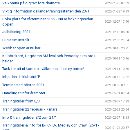
Välkomna på digitalt föräldramöte
2022-01-23 07:33
Viktig information gällande träningsstarten den 23/1
2022-01-22 19:29
Boka plats för vårterminen 2022 - Nu är bokningssidan
2021-12-27 17:40
öppen
Julhälsning 2021
2021-12-13 05:30
Luciasim inställt
2021-12-08 21:04
Webbshopen är nu här
2021-10-13 20:21
Klubbrekord, Ungdoms SM kval och Personliga rekord i
2021-10-11 13:16
helgen
Tack för att ni kom och välkomna till en ny termin!
2021-09-11 10:36
Inbjudan till klubbträff!
2021-08-13 17:32
Terminsstart hösten 2021
2021-08-09 09:51
Handlingar inför årsmötet
2021-05-31 07:04
Träningstider from 8/3
2021-03-07 17:23
Träningstider 22 februari - 7 mars
2021-02-21 20:34
Info & träningstider 8/2 tom 21/1
2021-02-07 18:13
Träningstider & info för B-, C-, D-, Medley och Crawl (25/1 -
2021-01-24 20:57