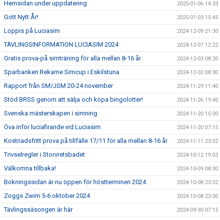
Hemsidan under uppdatering
2025-01-06 14:33
Gott Nytt År!
2025-01-03 15:45
Loppis på Luciasim
2024-12-09 21:30
TÄVLINGSINFORMATION LUCIASIM 2024
2024-12-07 12:22
Gratis prova-på simträning för alla mellan 8-16 år.
2024-12-03 08:20
Sparbanken Rekarne Simcup i Eskilstuna
2024-12-02 08:30
Rapport från SM/JSM 20-24 november
2024-11-29 11:40
Stöd BRSS genom att sälja och köpa bingolotter!
2024-11-26 19:40
Svenska mästerskapen i simning
2024-11-20 15:00
Öva inför luciafirande vid Luciasim
2024-11-20 07:15
Kostnadsfritt prova på tillfälle 17/11 för alla mellan 8-16 år
2024-11-11 23:02
Trivselregler i Storvretsbadet
2024-10-12 19:03
Välkomna tillbaka!
2024-10-09 08:00
Bokningssidan är nu öppen för höstterminen 2024
2024-10-08 23:02
Zoggs Zwim 5-6 oktober 2024
2024-10-08 23:00
Tävlingssäsongen är här
2024-09-30 07:15