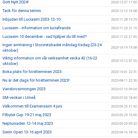
Gott Nytt 2024!
2023-12-27 17:00
Tack för denna termin
2023-12-12 10:08
Inbjudan till Luciasim 2023-12-10
2023-11-28 19:29
Luciasim - information om luciafirande
2023-11-23 21:15
Luciasim 10 december - vad hjälper du till med?
2023-11-22 21:45
Ingen simträning i Storvretsbadet måndag-tisdag (23-24
2023-10-19 19:08
oktober)
Viktig information om vår verksamhet vecka 42 (16-22
2023-10-12 07:55
oktober)
Boka plats för höstterminen 2023
2023-10-01 22:31
Nu är det dags för höstterminen 2023!
2023-08-11 22:30
Vansbrosimningen 2023
2023-07-10 09:54
SM-veckan i Umeå
2023-07-02 18:40
Välkommen till Examenssim 4 juni
2023-05-25 21:42
Filbyter Cup 19-21 maj 2023
2023-05-23 10:00
Neptuniaden 12-14 maj 2023
2023-05-23 09:32
Swim Open 13-16 april 2023
2023-04-16 18:16