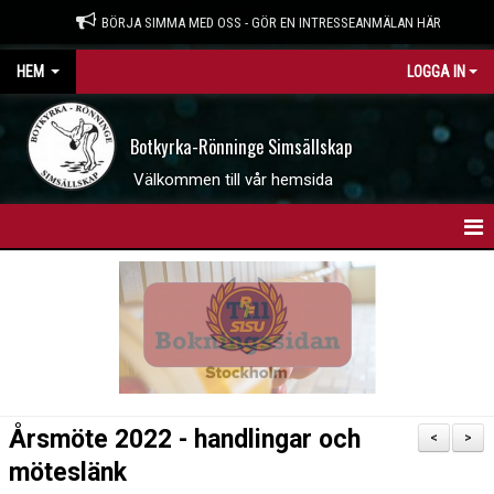
BÖRJA SIMMA MED OSS - GÖR EN INTRESSEANMÄLAN HÄR
HEM
LOGGA IN
Botkyrka-Rönninge Simsällskap
Välkommen till vår hemsida
HEM
BOKNINGSSIDAN
INTRESSEANMÄLAN
WEBBSHOP
Årsmöte 2022 - handlingar och
<
>
NYHETER
möteslänk