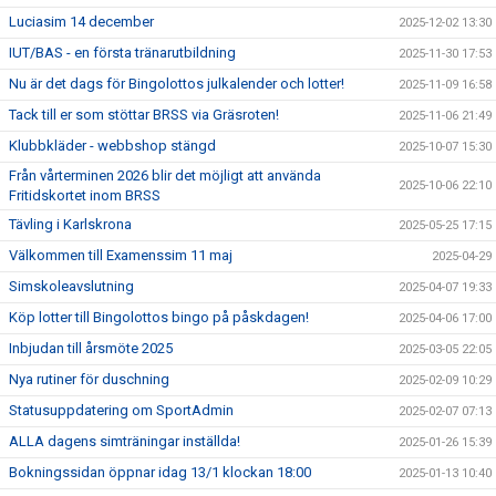
Luciasim 14 december
2025-12-02 13:30
IUT/BAS - en första tränarutbildning
2025-11-30 17:53
Nu är det dags för Bingolottos julkalender och lotter!
2025-11-09 16:58
Tack till er som stöttar BRSS via Gräsroten!
2025-11-06 21:49
Klubbkläder - webbshop stängd
2025-10-07 15:30
Från vårterminen 2026 blir det möjligt att använda
2025-10-06 22:10
Fritidskortet inom BRSS
Tävling i Karlskrona
2025-05-25 17:15
Välkommen till Examenssim 11 maj
2025-04-29
Simskoleavslutning
2025-04-07 19:33
Köp lotter till Bingolottos bingo på påskdagen!
2025-04-06 17:00
Inbjudan till årsmöte 2025
2025-03-05 22:05
Nya rutiner för duschning
2025-02-09 10:29
Statusuppdatering om SportAdmin
2025-02-07 07:13
ALLA dagens simträningar inställda!
2025-01-26 15:39
Bokningssidan öppnar idag 13/1 klockan 18:00
2025-01-13 10:40