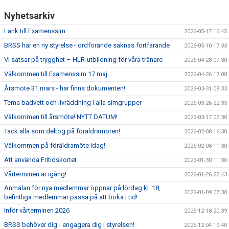
Nyhetsarkiv
Länk till Examenssim
2026-05-17 16:45
BRSS har en ny styrelse - ordförande saknas fortfarande
2026-05-10 17:33
Vi satsar på trygghet – HLR-utbildning för våra tränare
2026-04-28 07:30
Välkommen till Examenssim 17 maj
2026-04-26 17:00
Årsmöte 31 mars - här finns dokumenten!
2026-03-31 08:33
Tema badvett och livräddning i alla simgrupper
2026-03-26 22:33
Välkommen till årsmöte! NYTT DATUM!
2026-03-17 07:30
Tack alla som deltog på föräldramöten!
2026-02-08 16:30
Välkommen på föräldramöte idag!
2026-02-08 11:30
Att använda Fritidskortet
2026-01-30 11:30
Vårterminen är igång!
2026-01-26 22:43
Anmälan för nya medlemmar öppnar på lördag kl. 18,
2026-01-09 07:30
befintliga medlemmar passa på att boka i tid!
Inför vårterminen 2026
2025-12-18 20:39
BRSS behöver dig - engagera dig i styrelsen!
2025-12-04 19:40