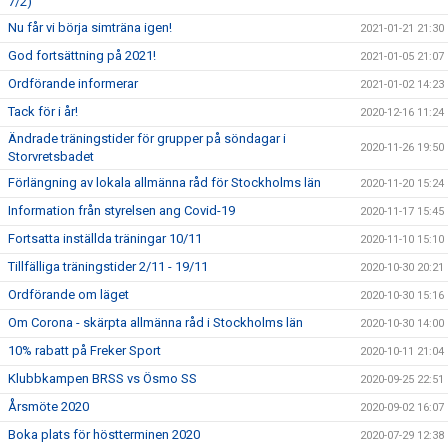
7/2)
Nu får vi börja simträna igen!
2021-01-21 21:30
God fortsättning på 2021!
2021-01-05 21:07
Ordförande informerar
2021-01-02 14:23
Tack för i år!
2020-12-16 11:24
Ändrade träningstider för grupper på söndagar i
2020-11-26 19:50
Storvretsbadet
Förlängning av lokala allmänna råd för Stockholms län
2020-11-20 15:24
Information från styrelsen ang Covid-19
2020-11-17 15:45
Fortsatta inställda träningar 10/11
2020-11-10 15:10
Tillfälliga träningstider 2/11 - 19/11
2020-10-30 20:21
Ordförande om läget
2020-10-30 15:16
Om Corona - skärpta allmänna råd i Stockholms län
2020-10-30 14:00
10% rabatt på Freker Sport
2020-10-11 21:04
Klubbkampen BRSS vs Ösmo SS
2020-09-25 22:51
Årsmöte 2020
2020-09-02 16:07
Boka plats för höstterminen 2020
2020-07-29 12:38