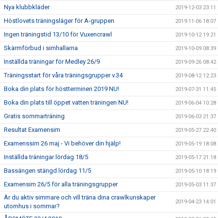
Nya klubbkläder
2019-12-03 23:11
Höstlovets träningsläger för A-gruppen
2019-11-06 18:07
Ingen träningstid 13/10 för Vuxencrawl
2019-10-12 19:21
Skärmförbud i simhallarna
2019-10-09 08:39
Inställda träningar för Medley 26/9
2019-09-26 08:42
Träningsstart för våra träningsgrupper v.34
2019-08-12 12:23
Boka din plats för höstterminen 2019 NU!
2019-07-31 11:45
Boka din plats till öppet vatten träningen NU!
2019-06-04 10:28
Gratis sommarträning
2019-06-03 21:37
Resultat Examensim
2019-05-27 22:40
Examenssim 26 maj - Vi behöver din hjälp!
2019-05-19 18:08
Inställda träningar lördag 18/5
2019-05-17 21:18
Bassängen stängd lördag 11/5
2019-05-10 18:19
Examensim 26/5 för alla träningsgrupper
2019-05-03 11:37
Är du aktiv simmare och vill träna dina crawlkunskaper
2019-04-23 14:01
utomhus i sommar?