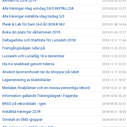
ÅRSMÖTE 23/4 2019
2019-03-26 22:45
Alla träningar idag söndag 24/3 INSTÄLLDA
2019-03-24 13:37
Alla träningar inställda idag tisdag 5/3
2019-03-05 14:55
Plask & Lek för barn (4-6 år) BOKA NU!
2019-01-08 16:54
Boka din plats för vårterminen 2019
2019-01-04 12:27
Deltagarlista och Startlista för Luciasim 2018
2018-12-11 11:44
Framgångsvågen rullar på
2018-11-25 23:25
Luciasim och Luciatåg 16:e december
2018-11-20 22:03
Ida 6:e snabbast genom tiderna
2018-11-17 22:21
Använd Sponsorhuset när du shoppar på nätet
2018-11-17 22:06
Lagerrensning av klubbkläder
2018-11-17 18:07
Medaljer, finalplatser och en massa personliga rekord
2018-10-21 21:28
Information gällande Träningslägret i Fagersta
2018-10-03 20:29
BRSS på rekordslakt - igen
2018-09-30 22:31
Inställda träningar 22/9!
2018-09-21 18:00
Omstart av SMS-grupper
2018-09-10 18:47