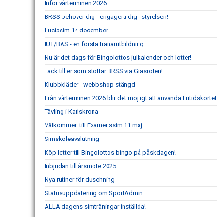
Inför vårterminen 2026
BRSS behöver dig - engagera dig i styrelsen!
Luciasim 14 december
IUT/BAS - en första tränarutbildning
Nu är det dags för Bingolottos julkalender och lotter!
Tack till er som stöttar BRSS via Gräsroten!
Klubbkläder - webbshop stängd
Från vårterminen 2026 blir det möjligt att använda Fritidskort
Tävling i Karlskrona
Välkommen till Examenssim 11 maj
Simskoleavslutning
Köp lotter till Bingolottos bingo på påskdagen!
Inbjudan till årsmöte 2025
Nya rutiner för duschning
Statusuppdatering om SportAdmin
ALLA dagens simträningar inställda!