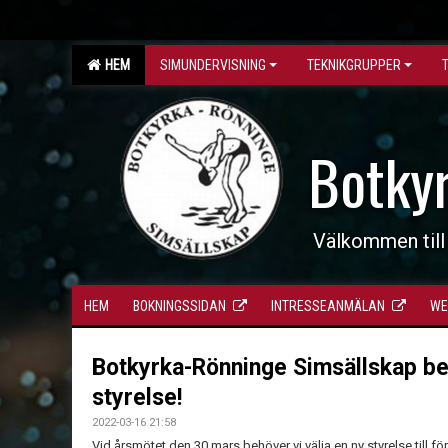
HEM
SIMUNDERVISNING
TEKNIKGRUPPER
Botky
Välkommen till
HEM
BOKNINGSSIDAN
INTRESSEANMÄLAN
WE
Botkyrka-Rönninge Simsällskap be
styrelse!
2022-03-16 21:58
Vid årsmötet den 30 mars behöver vi välja en ny styrelse till 