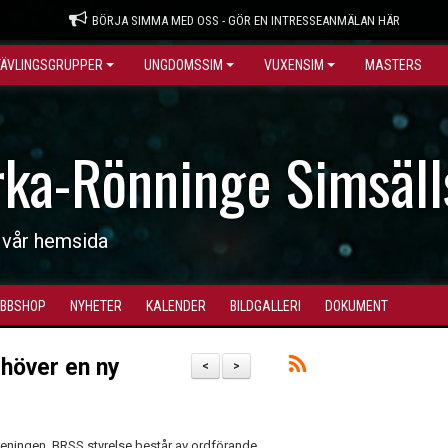
BÖRJA SIMMA MED OSS - GÖR EN INTRESSEANMÄLAN HÄR
TÄVLINGSGRUPPER
UNGDOMSSIM
VUXENSIM
MASTERS
rka-Rönninge Simsäll
 vår hemsida
BBSHOP
NYHETER
KALENDER
BILDGALLERI
DOKUMENT
höver en ny
<
>
föreningen. BRSS styrelse består av ordförande