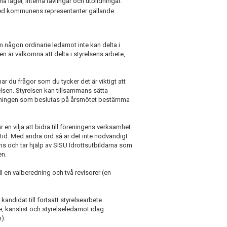
na läger, interna tävlingar och utbildningar.
 med kommunens representanter gällande
m någon ordinarie ledamot inte kan delta i
en är välkomna att delta i styrelsens arbete,
ar du frågor som du tycker det är viktigt att
elsen. Styrelsen kan tillsammans sätta
iktningen som beslutas på årsmötet bestämma
en vilja att bidra till föreningens verksamhet
tid. Med andra ord så är det inte nödvändigt
ans och tar hjälp av SISU Idrottsutbildarna som
en.
ll en valberedning och två revisorer (en
kandidat till fortsatt styrelsearbete
re, kanslist och styrelseledamot idag
).