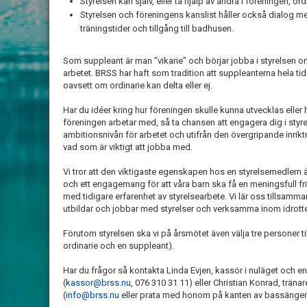
Styrelsen kan själv, eller ta hjälp av andra i föreningen, ord
Styrelsen och föreningens kanslist håller också dialog
träningstider och tillgång till badhusen.
Som suppleant är man ”vikarie” och börjar jobba i styrelsen o
arbetet. BRSS har haft som tradition att suppleanterna hela tid
oavsett om ordinarie kan delta eller ej.
Har du idéer kring hur föreningen skulle kunna utvecklas eller h
föreningen arbetar med, så ta chansen att engagera dig i styr
ambitionsnivån för arbetet och utifrån den övergripande inr
vad som är viktigt att jobba med.
Vi tror att den viktigaste egenskapen hos en styrelsemedlem är 
och ett engagemang för att våra barn ska få en meningsfull fri
med tidigare erfarenhet av styrelsearbete. Vi lär oss tillsamm
utbildar och jobbar med styrelser och verksamma inom idrott
Förutom styrelsen ska vi på årsmötet även välja tre personer ti
ordinarie och en suppleant).
Har du frågor så kontakta Linda Evjen, kassör i nuläget och en 
(
kassor@brss.nu
, 076 310 31 11) eller Christian Konrad, träna
(
info@brss.nu
eller prata med honom på kanten av bassängen