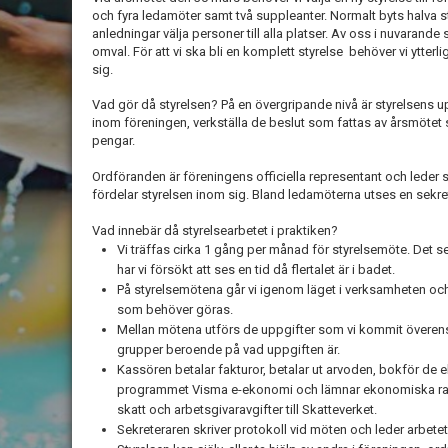
och fyra ledamöter samt två suppleanter. Normalt byts halva sty
anledningar välja personer till alla platser. Av oss i nuvarande s
omval. För att vi ska bli en komplett styrelse behöver vi ytter
sig.
Vad gör då styrelsen? På en övergripande nivå är styrelsens up
inom föreningen, verkställa de beslut som fattas av årsmötet 
pengar.
Ordföranden är föreningens officiella representant och leder 
fördelar styrelsen inom sig. Bland ledamöterna utses en sekre
Vad innebär då styrelsearbetet i praktiken?
Vi träffas cirka 1 gång per månad för styrelsemöte. Det se
har vi försökt att ses en tid då flertalet är i badet.
På styrelsemötena går vi igenom läget i verksamheten och
som behöver göras.
Mellan mötena utförs de uppgifter som vi kommit överens 
grupper beroende på vad uppgiften är.
Kassören betalar fakturor, betalar ut arvoden, bokför d
programmet Visma e-ekonomi och lämnar ekonomiska rappo
skatt och arbetsgivaravgifter till Skatteverket.
Sekreteraren skriver protokoll vid möten och leder arbete