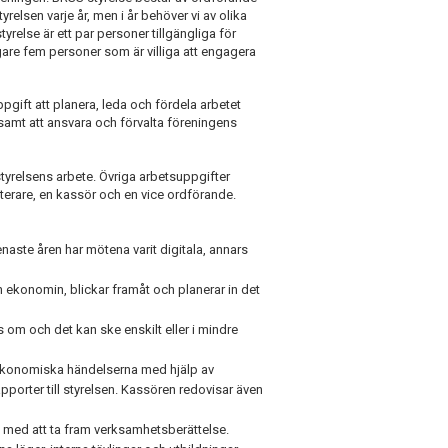
relsen varje år, men i år behöver vi av olika
tyrelse är ett par personer tillgängliga för
ligare fem personer som är villiga att engagera
pgift att planera, leda och fördela arbetet
samt att ansvara och förvalta föreningens
styrelsens arbete. Övriga arbetsuppgifter
terare, en kassör och en vice ordförande.
naste åren har mötena varit digitala, annars
 ekonomin, blickar framåt och planerar in det
om och det kan ske enskilt eller i mindre
e ekonomiska händelserna med hjälp av
rter till styrelsen. Kassören redovisar även
t med att ta fram verksamhetsberättelse.