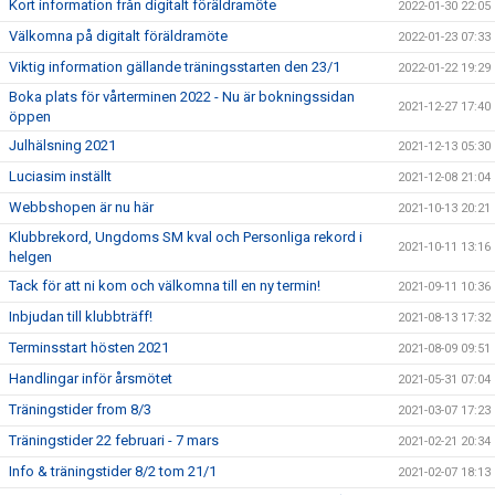
Kort information från digitalt föräldramöte
2022-01-30 22:05
Välkomna på digitalt föräldramöte
2022-01-23 07:33
Viktig information gällande träningsstarten den 23/1
2022-01-22 19:29
Boka plats för vårterminen 2022 - Nu är bokningssidan
2021-12-27 17:40
öppen
Julhälsning 2021
2021-12-13 05:30
Luciasim inställt
2021-12-08 21:04
Webbshopen är nu här
2021-10-13 20:21
Klubbrekord, Ungdoms SM kval och Personliga rekord i
2021-10-11 13:16
helgen
Tack för att ni kom och välkomna till en ny termin!
2021-09-11 10:36
Inbjudan till klubbträff!
2021-08-13 17:32
Terminsstart hösten 2021
2021-08-09 09:51
Handlingar inför årsmötet
2021-05-31 07:04
Träningstider from 8/3
2021-03-07 17:23
Träningstider 22 februari - 7 mars
2021-02-21 20:34
Info & träningstider 8/2 tom 21/1
2021-02-07 18:13