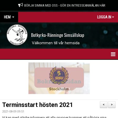
BÖRJA SIMMA MED OSS - GÖR EN INTRESSEANMÄLAN HÄR
HEM
LOGGA IN
Botkyrka-Rönninge Simsällskap
Välkommen till vår hemsida
HEM
BOKNINGSSIDAN
INTRESSEANMÄLAN
WEBBSHOP
Terminsstart hösten 2021
<
>
NYHETER
2021-08-09 09:51
Vi kan med glädje informera att alla grupper kommer att påbörja sina