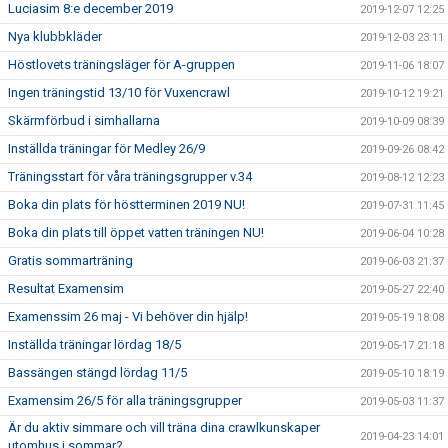
Luciasim 8:e december 2019
2019-12-07 12:25
Nya klubbkläder
2019-12-03 23:11
Höstlovets träningsläger för A-gruppen
2019-11-06 18:07
Ingen träningstid 13/10 för Vuxencrawl
2019-10-12 19:21
Skärmförbud i simhallarna
2019-10-09 08:39
Inställda träningar för Medley 26/9
2019-09-26 08:42
Träningsstart för våra träningsgrupper v.34
2019-08-12 12:23
Boka din plats för höstterminen 2019 NU!
2019-07-31 11:45
Boka din plats till öppet vatten träningen NU!
2019-06-04 10:28
Gratis sommarträning
2019-06-03 21:37
Resultat Examensim
2019-05-27 22:40
Examenssim 26 maj - Vi behöver din hjälp!
2019-05-19 18:08
Inställda träningar lördag 18/5
2019-05-17 21:18
Bassängen stängd lördag 11/5
2019-05-10 18:19
Examensim 26/5 för alla träningsgrupper
2019-05-03 11:37
Är du aktiv simmare och vill träna dina crawlkunskaper
2019-04-23 14:01
utomhus i sommar?