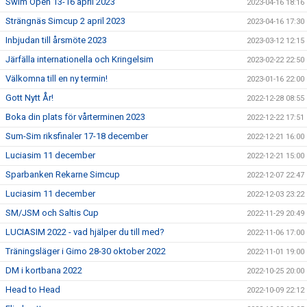
Swim Open 13-16 april 2023
2023-04-16 18:16
Strängnäs Simcup 2 april 2023
2023-04-16 17:30
Inbjudan till årsmöte 2023
2023-03-12 12:15
Järfälla internationella och Kringelsim
2023-02-22 22:50
Välkomna till en ny termin!
2023-01-16 22:00
Gott Nytt År!
2022-12-28 08:55
Boka din plats för vårterminen 2023
2022-12-22 17:51
Sum-Sim riksfinaler 17-18 december
2022-12-21 16:00
Luciasim 11 december
2022-12-21 15:00
Sparbanken Rekarne Simcup
2022-12-07 22:47
Luciasim 11 december
2022-12-03 23:22
SM/JSM och Saltis Cup
2022-11-29 20:49
LUCIASIM 2022 - vad hjälper du till med?
2022-11-06 17:00
Träningsläger i Gimo 28-30 oktober 2022
2022-11-01 19:00
DM i kortbana 2022
2022-10-25 20:00
Head to Head
2022-10-09 22:12