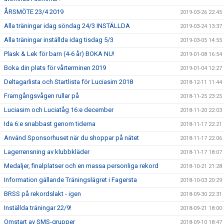
ÅRSMÖTE 23/4 2019
2019-03-26 22:45
Alla träningar idag söndag 24/3 INSTÄLLDA
2019-03-24 13:37
Alla träningar inställda idag tisdag 5/3
2019-03-05 14:55
Plask & Lek för barn (4-6 år) BOKA NU!
2019-01-08 16:54
Boka din plats för vårterminen 2019
2019-01-04 12:27
Deltagarlista och Startlista för Luciasim 2018
2018-12-11 11:44
Framgångsvågen rullar på
2018-11-25 23:25
Luciasim och Luciatåg 16:e december
2018-11-20 22:03
Ida 6:e snabbast genom tiderna
2018-11-17 22:21
Använd Sponsorhuset när du shoppar på nätet
2018-11-17 22:06
Lagerrensning av klubbkläder
2018-11-17 18:07
Medaljer, finalplatser och en massa personliga rekord
2018-10-21 21:28
Information gällande Träningslägret i Fagersta
2018-10-03 20:29
BRSS på rekordslakt - igen
2018-09-30 22:31
Inställda träningar 22/9!
2018-09-21 18:00
Omstart av SMS-grupper
2018-09-10 18:47