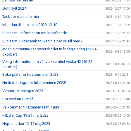
Låt oss hjälpas åt!
2024-02-04 14:25
Gott Nytt 2024!
2023-12-27 17:00
Tack för denna termin
2023-12-12 10:08
Inbjudan till Luciasim 2023-12-10
2023-11-28 19:29
Luciasim - information om luciafirande
2023-11-23 21:15
Luciasim 10 december - vad hjälper du till med?
2023-11-22 21:45
Ingen simträning i Storvretsbadet måndag-tisdag (23-24
2023-10-19 19:08
oktober)
Viktig information om vår verksamhet vecka 42 (16-22
2023-10-12 07:55
oktober)
Boka plats för höstterminen 2023
2023-10-01 22:31
Nu är det dags för höstterminen 2023!
2023-08-11 22:30
Vansbrosimningen 2023
2023-07-10 09:54
SM-veckan i Umeå
2023-07-02 18:40
Välkommen till Examenssim 4 juni
2023-05-25 21:42
Filbyter Cup 19-21 maj 2023
2023-05-23 10:00
Neptuniaden 12-14 maj 2023
2023-05-23 09:32