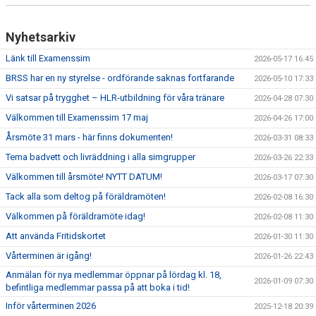
Nyhetsarkiv
Länk till Examenssim
2026-05-17 16:45
BRSS har en ny styrelse - ordförande saknas fortfarande
2026-05-10 17:33
Vi satsar på trygghet – HLR-utbildning för våra tränare
2026-04-28 07:30
Välkommen till Examenssim 17 maj
2026-04-26 17:00
Årsmöte 31 mars - här finns dokumenten!
2026-03-31 08:33
Tema badvett och livräddning i alla simgrupper
2026-03-26 22:33
Välkommen till årsmöte! NYTT DATUM!
2026-03-17 07:30
Tack alla som deltog på föräldramöten!
2026-02-08 16:30
Välkommen på föräldramöte idag!
2026-02-08 11:30
Att använda Fritidskortet
2026-01-30 11:30
Vårterminen är igång!
2026-01-26 22:43
Anmälan för nya medlemmar öppnar på lördag kl. 18,
2026-01-09 07:30
befintliga medlemmar passa på att boka i tid!
Inför vårterminen 2026
2025-12-18 20:39