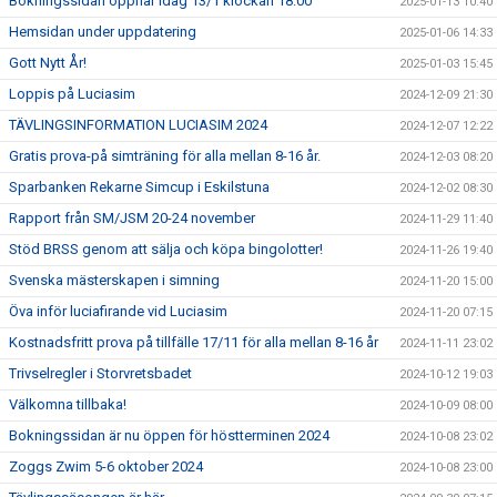
Bokningssidan öppnar idag 13/1 klockan 18:00
2025-01-13 10:40
Hemsidan under uppdatering
2025-01-06 14:33
Gott Nytt År!
2025-01-03 15:45
Loppis på Luciasim
2024-12-09 21:30
TÄVLINGSINFORMATION LUCIASIM 2024
2024-12-07 12:22
Gratis prova-på simträning för alla mellan 8-16 år.
2024-12-03 08:20
Sparbanken Rekarne Simcup i Eskilstuna
2024-12-02 08:30
Rapport från SM/JSM 20-24 november
2024-11-29 11:40
Stöd BRSS genom att sälja och köpa bingolotter!
2024-11-26 19:40
Svenska mästerskapen i simning
2024-11-20 15:00
Öva inför luciafirande vid Luciasim
2024-11-20 07:15
Kostnadsfritt prova på tillfälle 17/11 för alla mellan 8-16 år
2024-11-11 23:02
Trivselregler i Storvretsbadet
2024-10-12 19:03
Välkomna tillbaka!
2024-10-09 08:00
Bokningssidan är nu öppen för höstterminen 2024
2024-10-08 23:02
Zoggs Zwim 5-6 oktober 2024
2024-10-08 23:00