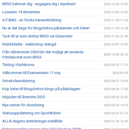
BRSS behöver dig - engagera dig i styrelsen!
2025-12-04 19:40
Luciasim 14 december
2025-12-02 13:30
IUT/BAS - en första tränarutbildning
2025-11-30 17:53
Nu är det dags för Bingolottos julkalender och lotter!
2025-11-09 16:58
Tack till er som stöttar BRSS via Gräsroten!
2025-11-06 21:49
Klubbkläder - webbshop stängd
2025-10-07 15:30
Från vårterminen 2026 blir det möjligt att använda
2025-10-06 22:10
Fritidskortet inom BRSS
Tävling i Karlskrona
2025-05-25 17:15
Välkommen till Examenssim 11 maj
2025-04-29
Simskoleavslutning
2025-04-07 19:33
Köp lotter till Bingolottos bingo på påskdagen!
2025-04-06 17:00
Inbjudan till årsmöte 2025
2025-03-05 22:05
Nya rutiner för duschning
2025-02-09 10:29
Statusuppdatering om SportAdmin
2025-02-07 07:13
ALLA dagens simträningar inställda!
2025-01-26 15:39