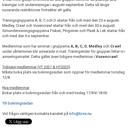
KALENDER
träningar och undervisningar i augusti-september. Detta så länge
nuvarande restriktioner fortsätter att gälla.
BILDGALLERI
Träningsgrupperna A, B, C och D startar från och med den 23:e augusti.
Medley, Crawl och Vuxencrawl startar från och med den 30:e augusti
DOKUMENT
Simundervisningsgrupperna Fisken, Pingvinen och Plask & Lek startar från
och med den 6:e september.
Medlemmar som har simmat i grupperna
A, B, C, D
,
Medley
och
Crawl
under vårterminen blir aviserade vi mail. Träningstider för gruppen hittar ni i
aviseringsmailet. Detta gäller även tidigare medlemmar i
Vuxencrawl.
Tidigare medlemmar (VT 2021 & HT2020)
Måste boka plats via bokningssidan som öppnar för medlemmar torsdag
12/8.
Nya medlemmar
Bokar plats vi bokningssidan från och med tisdag 17/8 kl 18:00
Till bokningssidan
Vid frågor vänligen kontakta kansliet på
info@brss.nu