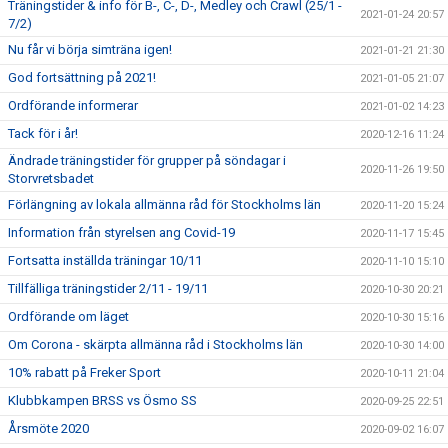
Träningstider & info för B-, C-, D-, Medley och Crawl (25/1 -
2021-01-24 20:57
7/2)
Nu får vi börja simträna igen!
2021-01-21 21:30
God fortsättning på 2021!
2021-01-05 21:07
Ordförande informerar
2021-01-02 14:23
Tack för i år!
2020-12-16 11:24
Ändrade träningstider för grupper på söndagar i
2020-11-26 19:50
Storvretsbadet
Förlängning av lokala allmänna råd för Stockholms län
2020-11-20 15:24
Information från styrelsen ang Covid-19
2020-11-17 15:45
Fortsatta inställda träningar 10/11
2020-11-10 15:10
Tillfälliga träningstider 2/11 - 19/11
2020-10-30 20:21
Ordförande om läget
2020-10-30 15:16
Om Corona - skärpta allmänna råd i Stockholms län
2020-10-30 14:00
10% rabatt på Freker Sport
2020-10-11 21:04
Klubbkampen BRSS vs Ösmo SS
2020-09-25 22:51
Årsmöte 2020
2020-09-02 16:07