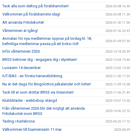
Tack alla som deltog på föräldramöten!
2026-02-08 16:30
Välkommen på föräldramöte idag!
2026-02-08 11:30
Att använda Fritidskortet
2026-01-30 11:30
Vårterminen är igång!
2026-01-26 22:43
Anmälan för nya medlemmar öppnar på lördag kl. 18,
2026-01-09 07:30
befintliga medlemmar passa på att boka i tid!
Inför vårterminen 2026
2025-12-18 20:39
BRSS behöver dig - engagera dig i styrelsen!
2025-12-04 19:40
Luciasim 14 december
2025-12-02 13:30
IUT/BAS - en första tränarutbildning
2025-11-30 17:53
Nu är det dags för Bingolottos julkalender och lotter!
2025-11-09 16:58
Tack till er som stöttar BRSS via Gräsroten!
2025-11-06 21:49
Klubbkläder - webbshop stängd
2025-10-07 15:30
Från vårterminen 2026 blir det möjligt att använda
2025-10-06 22:10
Fritidskortet inom BRSS
Tävling i Karlskrona
2025-05-25 17:15
Välkommen till Examenssim 11 maj
2025-04-29