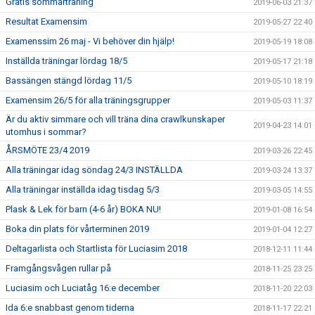
Gratis sommarträning
2019-06-03 21:37
Resultat Examensim
2019-05-27 22:40
Examenssim 26 maj - Vi behöver din hjälp!
2019-05-19 18:08
Inställda träningar lördag 18/5
2019-05-17 21:18
Bassängen stängd lördag 11/5
2019-05-10 18:19
Examensim 26/5 för alla träningsgrupper
2019-05-03 11:37
Är du aktiv simmare och vill träna dina crawlkunskaper
2019-04-23 14:01
utomhus i sommar?
ÅRSMÖTE 23/4 2019
2019-03-26 22:45
Alla träningar idag söndag 24/3 INSTÄLLDA
2019-03-24 13:37
Alla träningar inställda idag tisdag 5/3
2019-03-05 14:55
Plask & Lek för barn (4-6 år) BOKA NU!
2019-01-08 16:54
Boka din plats för vårterminen 2019
2019-01-04 12:27
Deltagarlista och Startlista för Luciasim 2018
2018-12-11 11:44
Framgångsvågen rullar på
2018-11-25 23:25
Luciasim och Luciatåg 16:e december
2018-11-20 22:03
Ida 6:e snabbast genom tiderna
2018-11-17 22:21