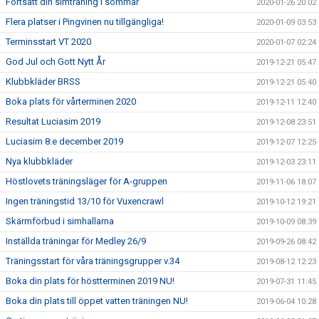
Fortsätt din simträning i sommar
2020-01-26 20:02
Flera platser i Pingvinen nu tillgängliga!
2020-01-09 03:53
Terminsstart VT 2020
2020-01-07 02:24
God Jul och Gott Nytt År
2019-12-21 05:47
Klubbkläder BRSS
2019-12-21 05:40
Boka plats för vårterminen 2020
2019-12-11 12:40
Resultat Luciasim 2019
2019-12-08 23:51
Luciasim 8:e december 2019
2019-12-07 12:25
Nya klubbkläder
2019-12-03 23:11
Höstlovets träningsläger för A-gruppen
2019-11-06 18:07
Ingen träningstid 13/10 för Vuxencrawl
2019-10-12 19:21
Skärmförbud i simhallarna
2019-10-09 08:39
Inställda träningar för Medley 26/9
2019-09-26 08:42
Träningsstart för våra träningsgrupper v.34
2019-08-12 12:23
Boka din plats för höstterminen 2019 NU!
2019-07-31 11:45
Boka din plats till öppet vatten träningen NU!
2019-06-04 10:28