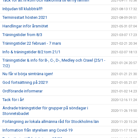
Tack för att ni kom och välkomna till en ny termin!
2021-09-11 10:36
Inbjudan till klubbträff!
2021-08-13 17:32
Terminsstart hösten 2021
2021-08-09 09:51
Handlingar inför årsmötet
2021-05-31 07:04
Träningstider from 8/3
2021-03-07 17:23
Träningstider 22 februari - 7 mars
2021-02-21 20:34
Info & träningstider 8/2 tom 21/1
2021-02-07 18:13
Träningstider & info för B-, C-, D-, Medley och Crawl (25/1 -
2021-01-24 20:57
7/2)
Nu får vi börja simträna igen!
2021-01-21 21:30
God fortsättning på 2021!
2021-01-05 21:07
Ordförande informerar
2021-01-02 14:23
Tack för i år!
2020-12-16 11:24
Ändrade träningstider för grupper på söndagar i
2020-11-26 19:50
Storvretsbadet
Förlängning av lokala allmänna råd för Stockholms län
2020-11-20 15:24
Information från styrelsen ang Covid-19
2020-11-17 15:45