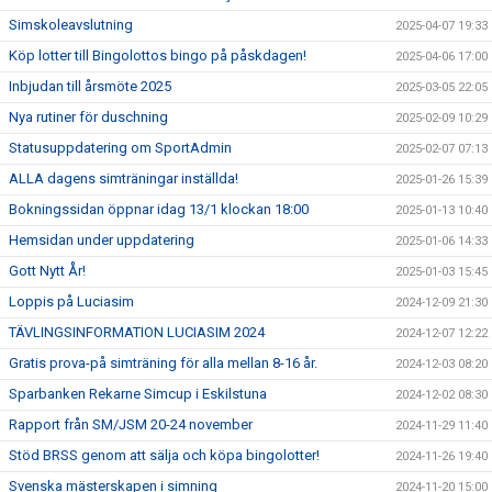
Simskoleavslutning
2025-04-07 19:33
Köp lotter till Bingolottos bingo på påskdagen!
2025-04-06 17:00
Inbjudan till årsmöte 2025
2025-03-05 22:05
Nya rutiner för duschning
2025-02-09 10:29
Statusuppdatering om SportAdmin
2025-02-07 07:13
ALLA dagens simträningar inställda!
2025-01-26 15:39
Bokningssidan öppnar idag 13/1 klockan 18:00
2025-01-13 10:40
Hemsidan under uppdatering
2025-01-06 14:33
Gott Nytt År!
2025-01-03 15:45
Loppis på Luciasim
2024-12-09 21:30
TÄVLINGSINFORMATION LUCIASIM 2024
2024-12-07 12:22
Gratis prova-på simträning för alla mellan 8-16 år.
2024-12-03 08:20
Sparbanken Rekarne Simcup i Eskilstuna
2024-12-02 08:30
Rapport från SM/JSM 20-24 november
2024-11-29 11:40
Stöd BRSS genom att sälja och köpa bingolotter!
2024-11-26 19:40
Svenska mästerskapen i simning
2024-11-20 15:00