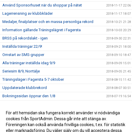
Använd Sponsorhuset när du shoppar på nätet
2018-11-17 22:06
Lagerrensning av klubbkläder
2018-11-17 18:07
Medaljer, finalplatser och en massa personliga rekord
2018-10-21 21:28
Information gällande Träningslägret i Fagersta
2018-10-03 20:29
BRSS på rekordslakt - igen
2018-09-30 22:31
Inställda träningar 22/9!
2018-09-21 18:00
Omstart av SMS-grupper
2018-09-10 18:47
Alla träningar inställda idag 9/9
2018-09-09 15:01
Seriesim 8/9, Norrtälje
2018-09-05 21:45
Träningsläger i Fagersta 5-7 oktober
2018-08-15 11:42
Uppdaterade klubbrekord
2018-08-07 00:51
Bokningssidan öppnar den 1/8
2018-07-19 16:54
Välkommen till våran nya hemsida och Höstterminen 2018
2018-07-19 14:38
Styrelsen informerar – Ny tränare i A-gruppen
För att hemsidan ska fungera korrekt använder vi nödvändiga
2018-05-22 15:39
cookies från SportAdmin. Dessa går inte att stänga av.
Världs och europamästarinna gästtränar BRSS
2018-05-22 15:38
Föreningen kan också använda frivilliga cookies, t.ex. för statistik
eller marknadsföring. Du väljer själv om du vill acceptera dessa.