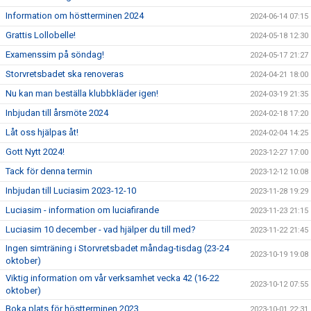
Information om höstterminen 2024
2024-06-14 07:15
Grattis Lollobelle!
2024-05-18 12:30
Examenssim på söndag!
2024-05-17 21:27
Storvretsbadet ska renoveras
2024-04-21 18:00
Nu kan man beställa klubbkläder igen!
2024-03-19 21:35
Inbjudan till årsmöte 2024
2024-02-18 17:20
Låt oss hjälpas åt!
2024-02-04 14:25
Gott Nytt 2024!
2023-12-27 17:00
Tack för denna termin
2023-12-12 10:08
Inbjudan till Luciasim 2023-12-10
2023-11-28 19:29
Luciasim - information om luciafirande
2023-11-23 21:15
Luciasim 10 december - vad hjälper du till med?
2023-11-22 21:45
Ingen simträning i Storvretsbadet måndag-tisdag (23-24
2023-10-19 19:08
oktober)
Viktig information om vår verksamhet vecka 42 (16-22
2023-10-12 07:55
oktober)
Boka plats för höstterminen 2023
2023-10-01 22:31