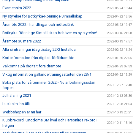
Examensim 2022
2022-05-24 19:44
Ny styrelse för Botkyrka-Rönninge Simsällskap
2022-04-22 18:56
Årsmöte 2022 - handlingar och möteslänk
2022-03-23 19:47
Botkyrka-Rönninge Simsällskap behöver en ny styrelse!
2022-03-16 21:58
Årsmöte 30 mars 2022
2022-03-13 17:57
Alla simträningar idag tisdag 22/2 Inställda
2022-02-22 16:24
Kort information från digitalt föräldramöte
2022-01-30 22:05
Välkomna på digitalt föräldramöte
2022-01-23 07:33
Viktig information gällande träningsstarten den 23/1
2022-01-22 19:29
Boka plats för vårterminen 2022 - Nu är bokningssidan
2021-12-27 17:40
öppen
Julhälsning 2021
2021-12-13 05:30
Luciasim inställt
2021-12-08 21:04
Webbshopen är nu här
2021-10-13 20:21
Klubbrekord, Ungdoms SM kval och Personliga rekord i
2021-10-11 13:16
helgen