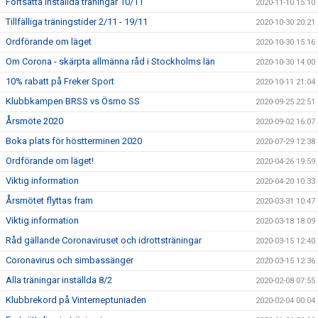
Fortsatta inställda träningar 10/11
2020-11-10 15:10
Tillfälliga träningstider 2/11 - 19/11
2020-10-30 20:21
Ordförande om läget
2020-10-30 15:16
Om Corona - skärpta allmänna råd i Stockholms län
2020-10-30 14:00
10% rabatt på Freker Sport
2020-10-11 21:04
Klubbkampen BRSS vs Ösmo SS
2020-09-25 22:51
Årsmöte 2020
2020-09-02 16:07
Boka plats för höstterminen 2020
2020-07-29 12:38
Ordförande om läget!
2020-04-26 19:59
Viktig information
2020-04-20 10:33
Årsmötet flyttas fram
2020-03-31 10:47
Viktig information
2020-03-18 18:09
Råd gällande Coronaviruset och idrottsträningar
2020-03-15 12:40
Coronavirus och simbassänger
2020-03-15 12:36
Alla träningar inställda 8/2
2020-02-08 07:55
Klubbrekord på Vinterneptuniaden
2020-02-04 00:04