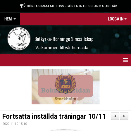
BÖRJA SIMMA MED OSS - GÖR EN INTRESSEANMÄLAN HÄR
HEM
LOGGA IN
Botkyrka-Rönninge Simsällskap
Välkommen till vår hemsida
HEM
BOKNINGSSIDAN
INTRESSEANMÄLAN
WEBBSHOP
Fortsatta inställda träningar 10/11
<
>
NYHETER
2020-11-10 15:10