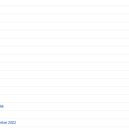
IM
mber 2022