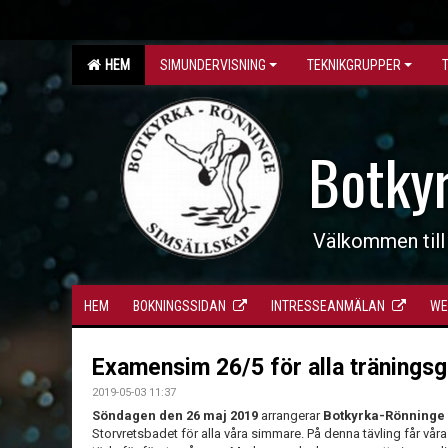
HEM
SIMUNDERVISNING
TEKNIKGRUPPER
Botky
Välkommen till
HEM
BOKNINGSSIDAN
INTRESSEANMÄLAN
WE
Examensim 26/5 för alla tränings
2019-05-03 11:37
Söndagen den 26 maj
2019
arrangerar
Botkyrka-Rönninge 
Storvretsbadet för alla våra simmare. På denna tävling får vår