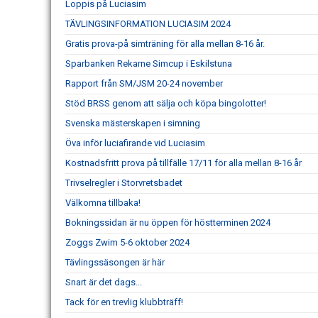
Loppis på Luciasim
TÄVLINGSINFORMATION LUCIASIM 2024
Gratis prova-på simträning för alla mellan 8-16 år.
Sparbanken Rekarne Simcup i Eskilstuna
Rapport från SM/JSM 20-24 november
Stöd BRSS genom att sälja och köpa bingolotter!
Svenska mästerskapen i simning
Öva inför luciafirande vid Luciasim
Kostnadsfritt prova på tillfälle 17/11 för alla mellan 8-16 år
Trivselregler i Storvretsbadet
Välkomna tillbaka!
Bokningssidan är nu öppen för höstterminen 2024
Zoggs Zwim 5-6 oktober 2024
Tävlingssäsongen är här
Snart är det dags...
Tack för en trevlig klubbträff!