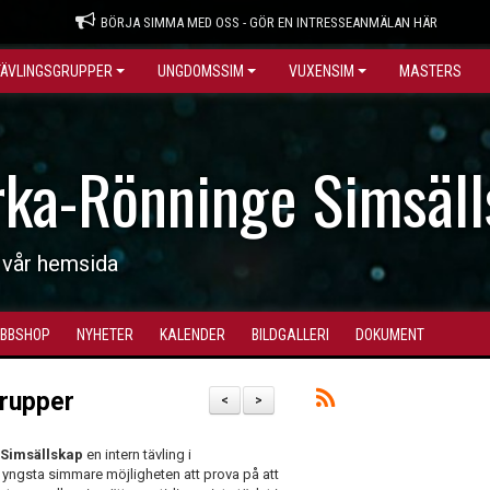
BÖRJA SIMMA MED OSS - GÖR EN INTRESSEANMÄLAN HÄR
TÄVLINGSGRUPPER
UNGDOMSSIM
VUXENSIM
MASTERS
rka-Rönninge Simsäll
 vår hemsida
BBSHOP
NYHETER
KALENDER
BILDGALLERI
DOKUMENT
grupper
<
>
Simsällskap
en intern tävling i
a yngsta simmare möjligheten att prova på att