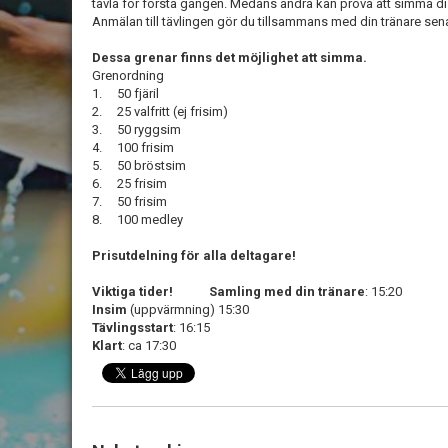
tävla för första gången. Medans andra kan prova att simma dista
Anmälan till tävlingen gör du tillsammans med din tränare sen
Dessa grenar finns det möjlighet att simma.
Grenordning
1. 50 fjäril
2. 25 valfritt (ej frisim)
3. 50 ryggsim
4. 100 frisim
5. 50 bröstsim
6. 25 frisim
7. 50 frisim
8. 100 medley
Prisutdelning för alla deltagare!
Viktiga tider!
Samling med din tränare
: 15:20
Insim
(uppvärmning) 15:30
Tävlingsstart
: 16:15
Klart
: ca 17:30