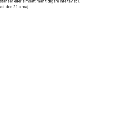
nser eller simsätt man tidigare inte tävlat i.
ast den 21:a maj.