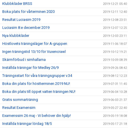
Klubbkläder BRSS
2019-12-21 05:40
Boka plats för vårterminen 2020
2019-12-11 12:40
Resultat Luciasim 2019
2019-12-08 23:51
Luciasim 8:e december 2019
2019-12-07 12:25
Nya klubbkläder
2019-12-03 23:11
Höstlovets träningsläger för A-gruppen
2019-11-06 18:07
Ingen träningstid 13/10 för Vuxencrawl
2019-10-12 19:21
Skärmförbud i simhallarna
2019-10-09 08:39
Inställda träningar för Medley 26/9
2019-09-26 08:42
Träningsstart för våra träningsgrupper v.34
2019-08-12 12:23
Boka din plats för höstterminen 2019 NU!
2019-07-31 11:45
Boka din plats till öppet vatten träningen NU!
2019-06-04 10:28
Gratis sommarträning
2019-06-03 21:37
Resultat Examensim
2019-05-27 22:40
Examenssim 26 maj - Vi behöver din hjälp!
2019-05-19 18:08
Inställda träningar lördag 18/5
2019-05-17 21:18