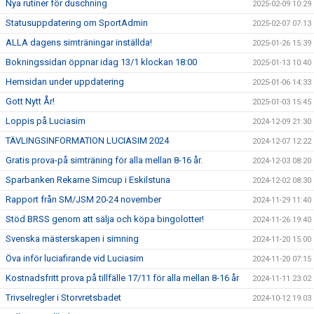
Nya rutiner för duschning
2025-02-09 10:29
Statusuppdatering om SportAdmin
2025-02-07 07:13
ALLA dagens simträningar inställda!
2025-01-26 15:39
Bokningssidan öppnar idag 13/1 klockan 18:00
2025-01-13 10:40
Hemsidan under uppdatering
2025-01-06 14:33
Gott Nytt År!
2025-01-03 15:45
Loppis på Luciasim
2024-12-09 21:30
TÄVLINGSINFORMATION LUCIASIM 2024
2024-12-07 12:22
Gratis prova-på simträning för alla mellan 8-16 år.
2024-12-03 08:20
Sparbanken Rekarne Simcup i Eskilstuna
2024-12-02 08:30
Rapport från SM/JSM 20-24 november
2024-11-29 11:40
Stöd BRSS genom att sälja och köpa bingolotter!
2024-11-26 19:40
Svenska mästerskapen i simning
2024-11-20 15:00
Öva inför luciafirande vid Luciasim
2024-11-20 07:15
Kostnadsfritt prova på tillfälle 17/11 för alla mellan 8-16 år
2024-11-11 23:02
Trivselregler i Storvretsbadet
2024-10-12 19:03