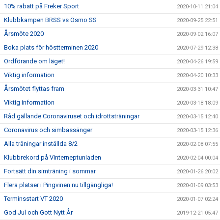
10% rabatt på Freker Sport
2020-10-11 21:04
Klubbkampen BRSS vs Ösmo SS
2020-09-25 22:51
Årsmöte 2020
2020-09-02 16:07
Boka plats för höstterminen 2020
2020-07-29 12:38
Ordförande om läget!
2020-04-26 19:59
Viktig information
2020-04-20 10:33
Årsmötet flyttas fram
2020-03-31 10:47
Viktig information
2020-03-18 18:09
Råd gällande Coronaviruset och idrottsträningar
2020-03-15 12:40
Coronavirus och simbassänger
2020-03-15 12:36
Alla träningar inställda 8/2
2020-02-08 07:55
Klubbrekord på Vinterneptuniaden
2020-02-04 00:04
Fortsätt din simträning i sommar
2020-01-26 20:02
Flera platser i Pingvinen nu tillgängliga!
2020-01-09 03:53
Terminsstart VT 2020
2020-01-07 02:24
God Jul och Gott Nytt År
2019-12-21 05:47