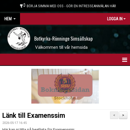
BÖRJA SIMMA MED OSS - GÖR EN INTRESSEANMÄLAN HÄR
HEM
LOGGA IN
Botkyrka-Rönninge Simsällskap
Välkommen till vår hemsida
HEM
BOKNINGSSIDAN
INTRESSEANMÄLAN
WEBBSHOP
Länk till Examenssim
<
>
NYHETER
2026-05-17 16:45
Här kan ni titta på heatlista för Examenssim: