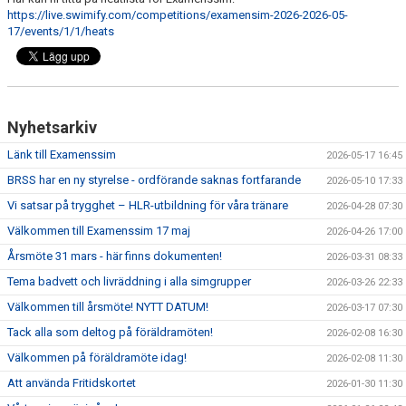
KALENDER
https://live.swimify.com/competitions/examensim-2026-2026-05-
17/events/1/1/heats
BILDGALLERI
DOKUMENT
Nyhetsarkiv
Länk till Examenssim
2026-05-17 16:45
BRSS har en ny styrelse - ordförande saknas fortfarande
2026-05-10 17:33
Vi satsar på trygghet – HLR-utbildning för våra tränare
2026-04-28 07:30
Välkommen till Examenssim 17 maj
2026-04-26 17:00
Årsmöte 31 mars - här finns dokumenten!
2026-03-31 08:33
Tema badvett och livräddning i alla simgrupper
2026-03-26 22:33
Välkommen till årsmöte! NYTT DATUM!
2026-03-17 07:30
Tack alla som deltog på föräldramöten!
2026-02-08 16:30
Välkommen på föräldramöte idag!
2026-02-08 11:30
Att använda Fritidskortet
2026-01-30 11:30