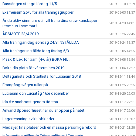
Bassängen stängd lördag 11/5
2019-05-10 18:19
Examensim 26/5 för alla träningsgrupper
2019-05-03 11:37
Är du aktiv simmare och vill träna dina crawlkunskaper
2019-04-23 14:01
utomhus i sommar?
ÅRSMÖTE 23/4 2019
2019-03-26 22:45
Alla träningar idag söndag 24/3 INSTÄLLDA
2019-03-24 13:37
Alla träningar inställda idag tisdag 5/3
2019-03-05 14:55
Plask & Lek för barn (4-6 år) BOKA NU!
2019-01-08 16:54
Boka din plats för vårterminen 2019
2019-01-04 12:27
Deltagarlista och Startlista för Luciasim 2018
2018-12-11 11:44
Framgångsvågen rullar på
2018-11-25 23:25
Luciasim och Luciatåg 16:e december
2018-11-20 22:03
Ida 6:e snabbast genom tiderna
2018-11-17 22:21
Använd Sponsorhuset när du shoppar på nätet
2018-11-17 22:06
Lagerrensning av klubbkläder
2018-11-17 18:07
Medaljer, finalplatser och en massa personliga rekord
2018-10-21 21:28
Information gällande Träningslägret i Fagersta