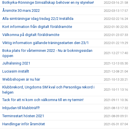
Botkyrka-Rönninge Simsällskap behöver en ny styrelse!
2022-03-16 21:58
Årsmöte 30 mars 2022
2022-03-13 17:57
Alla simträningar idag tisdag 22/2 Inställda
2022-02-22 16:24
Kort information från digitalt föräldramöte
2022-01-30 22:05
Välkomna på digitalt föräldramöte
2022-01-23 07:33
Viktig information gällande träningsstarten den 23/1
2022-01-22 19:29
Boka plats för vårterminen 2022 - Nu är bokningssidan
2021-12-27 17:40
öppen
Julhälsning 2021
2021-12-13 05:30
Luciasim inställt
2021-12-08 21:04
Webbshopen är nu här
2021-10-13 20:21
Klubbrekord, Ungdoms SM kval och Personliga rekord i
2021-10-11 13:16
helgen
Tack för att ni kom och välkomna till en ny termin!
2021-09-11 10:36
Inbjudan till klubbträff!
2021-08-13 17:32
Terminsstart hösten 2021
2021-08-09 09:51
Handlingar inför årsmötet
2021-05-31 07:04