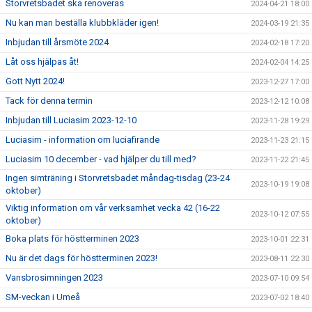
Storvretsbadet ska renoveras
2024-04-21 18:00
Nu kan man beställa klubbkläder igen!
2024-03-19 21:35
Inbjudan till årsmöte 2024
2024-02-18 17:20
Låt oss hjälpas åt!
2024-02-04 14:25
Gott Nytt 2024!
2023-12-27 17:00
Tack för denna termin
2023-12-12 10:08
Inbjudan till Luciasim 2023-12-10
2023-11-28 19:29
Luciasim - information om luciafirande
2023-11-23 21:15
Luciasim 10 december - vad hjälper du till med?
2023-11-22 21:45
Ingen simträning i Storvretsbadet måndag-tisdag (23-24
2023-10-19 19:08
oktober)
Viktig information om vår verksamhet vecka 42 (16-22
2023-10-12 07:55
oktober)
Boka plats för höstterminen 2023
2023-10-01 22:31
Nu är det dags för höstterminen 2023!
2023-08-11 22:30
Vansbrosimningen 2023
2023-07-10 09:54
SM-veckan i Umeå
2023-07-02 18:40