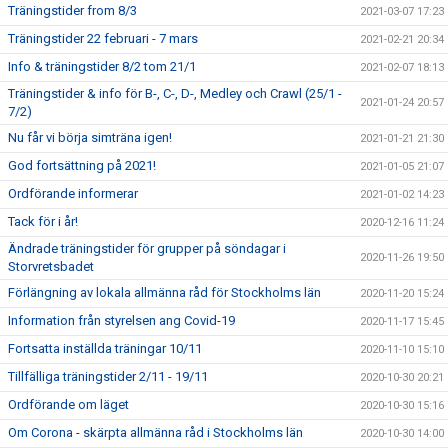
Träningstider from 8/3
2021-03-07 17:23
Träningstider 22 februari - 7 mars
2021-02-21 20:34
Info & träningstider 8/2 tom 21/1
2021-02-07 18:13
Träningstider & info för B-, C-, D-, Medley och Crawl (25/1 -
2021-01-24 20:57
7/2)
Nu får vi börja simträna igen!
2021-01-21 21:30
God fortsättning på 2021!
2021-01-05 21:07
Ordförande informerar
2021-01-02 14:23
Tack för i år!
2020-12-16 11:24
Ändrade träningstider för grupper på söndagar i
2020-11-26 19:50
Storvretsbadet
Förlängning av lokala allmänna råd för Stockholms län
2020-11-20 15:24
Information från styrelsen ang Covid-19
2020-11-17 15:45
Fortsatta inställda träningar 10/11
2020-11-10 15:10
Tillfälliga träningstider 2/11 - 19/11
2020-10-30 20:21
Ordförande om läget
2020-10-30 15:16
Om Corona - skärpta allmänna råd i Stockholms län
2020-10-30 14:00