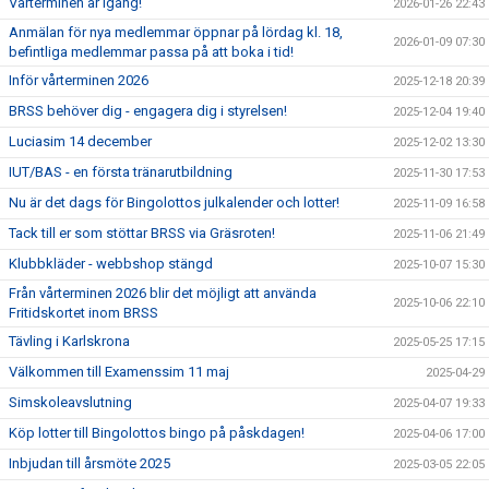
Vårterminen är igång!
2026-01-26 22:43
Anmälan för nya medlemmar öppnar på lördag kl. 18,
2026-01-09 07:30
befintliga medlemmar passa på att boka i tid!
Inför vårterminen 2026
2025-12-18 20:39
BRSS behöver dig - engagera dig i styrelsen!
2025-12-04 19:40
Luciasim 14 december
2025-12-02 13:30
IUT/BAS - en första tränarutbildning
2025-11-30 17:53
Nu är det dags för Bingolottos julkalender och lotter!
2025-11-09 16:58
Tack till er som stöttar BRSS via Gräsroten!
2025-11-06 21:49
Klubbkläder - webbshop stängd
2025-10-07 15:30
Från vårterminen 2026 blir det möjligt att använda
2025-10-06 22:10
Fritidskortet inom BRSS
Tävling i Karlskrona
2025-05-25 17:15
Välkommen till Examenssim 11 maj
2025-04-29
Simskoleavslutning
2025-04-07 19:33
Köp lotter till Bingolottos bingo på påskdagen!
2025-04-06 17:00
Inbjudan till årsmöte 2025
2025-03-05 22:05