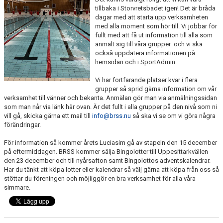
KALENDER
tillbaka i Storvretsbadet igen! Det är bråda
dagar med att starta upp verksamheten
med alla moment som hör till. Vi jobbar för
BILDGALLERI
fullt med att få ut information till alla som
anmält sig till våra grupper och vi ska
DOKUMENT
också uppdatera informationen på
hemsidan och i SportAdmin.
Vi har fortfarande platser kvar i flera
grupper så sprid gärna information om vår
verksamhet till vänner och bekanta. Anmälan gör man via anmälningssidan
som man når via länk här ovan. Är det fullt i alla grupper på den nivå som ni
vill gå, skicka gärna ett mail till
info@brss.nu
så ska vi se om vi göra några
förändringar.
För information så kommer årets Luciasim gå av stapeln den 15 december
på eftermiddagen. BRSS kommer sälja Bingolotter till Uppesittarkvällen
den 23 december och till nyårsafton samt Bingolottos adventskalendrar.
Har du tänkt att köpa lotter eller kalendrar så välj gärna att köpa från oss så
stöttar du föreningen och möjliggör en bra verksamhet för alla våra
simmare.