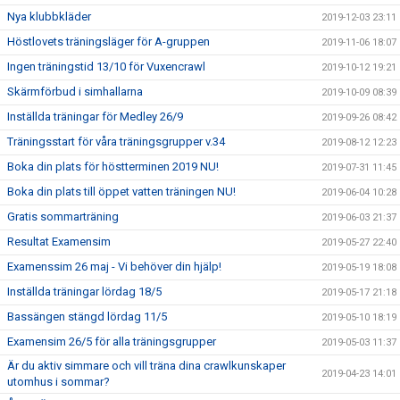
Nya klubbkläder
2019-12-03 23:11
Höstlovets träningsläger för A-gruppen
2019-11-06 18:07
Ingen träningstid 13/10 för Vuxencrawl
2019-10-12 19:21
Skärmförbud i simhallarna
2019-10-09 08:39
Inställda träningar för Medley 26/9
2019-09-26 08:42
Träningsstart för våra träningsgrupper v.34
2019-08-12 12:23
Boka din plats för höstterminen 2019 NU!
2019-07-31 11:45
Boka din plats till öppet vatten träningen NU!
2019-06-04 10:28
Gratis sommarträning
2019-06-03 21:37
Resultat Examensim
2019-05-27 22:40
Examenssim 26 maj - Vi behöver din hjälp!
2019-05-19 18:08
Inställda träningar lördag 18/5
2019-05-17 21:18
Bassängen stängd lördag 11/5
2019-05-10 18:19
Examensim 26/5 för alla träningsgrupper
2019-05-03 11:37
Är du aktiv simmare och vill träna dina crawlkunskaper
2019-04-23 14:01
utomhus i sommar?