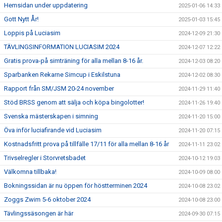
Hemsidan under uppdatering
2025-01-06 14:33
Gott Nytt År!
2025-01-03 15:45
Loppis på Luciasim
2024-12-09 21:30
TÄVLINGSINFORMATION LUCIASIM 2024
2024-12-07 12:22
Gratis prova-på simträning för alla mellan 8-16 år.
2024-12-03 08:20
Sparbanken Rekarne Simcup i Eskilstuna
2024-12-02 08:30
Rapport från SM/JSM 20-24 november
2024-11-29 11:40
Stöd BRSS genom att sälja och köpa bingolotter!
2024-11-26 19:40
Svenska mästerskapen i simning
2024-11-20 15:00
Öva inför luciafirande vid Luciasim
2024-11-20 07:15
Kostnadsfritt prova på tillfälle 17/11 för alla mellan 8-16 år
2024-11-11 23:02
Trivselregler i Storvretsbadet
2024-10-12 19:03
Välkomna tillbaka!
2024-10-09 08:00
Bokningssidan är nu öppen för höstterminen 2024
2024-10-08 23:02
Zoggs Zwim 5-6 oktober 2024
2024-10-08 23:00
Tävlingssäsongen är här
2024-09-30 07:15