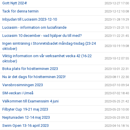
Gott Nytt 2024!
2023-12-27 17:00
Tack för denna termin
2023-12-12 10:08
Inbjudan till Luciasim 2023-12-10
2023-11-28 19:29
Luciasim - information om luciafirande
2023-11-23 21:15
Luciasim 10 december - vad hjälper du till med?
2023-11-22 21:45
Ingen simträning i Storvretsbadet måndag-tisdag (23-24
2023-10-19 19:08
oktober)
Viktig information om vår verksamhet vecka 42 (16-22
2023-10-12 07:55
oktober)
Boka plats för höstterminen 2023
2023-10-01 22:31
Nu är det dags för höstterminen 2023!
2023-08-11 22:30
Vansbrosimningen 2023
2023-07-10 09:54
SM-veckan i Umeå
2023-07-02 18:40
Välkommen till Examenssim 4 juni
2023-05-25 21:42
Filbyter Cup 19-21 maj 2023
2023-05-23 10:00
Neptuniaden 12-14 maj 2023
2023-05-23 09:32
Swim Open 13-16 april 2023
2023-04-16 18:16