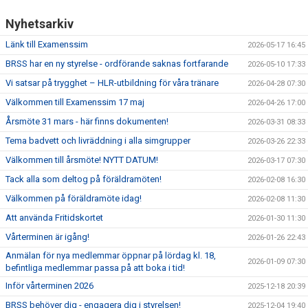
Nyhetsarkiv
Länk till Examenssim
2026-05-17 16:45
BRSS har en ny styrelse - ordförande saknas fortfarande
2026-05-10 17:33
Vi satsar på trygghet – HLR-utbildning för våra tränare
2026-04-28 07:30
Välkommen till Examenssim 17 maj
2026-04-26 17:00
Årsmöte 31 mars - här finns dokumenten!
2026-03-31 08:33
Tema badvett och livräddning i alla simgrupper
2026-03-26 22:33
Välkommen till årsmöte! NYTT DATUM!
2026-03-17 07:30
Tack alla som deltog på föräldramöten!
2026-02-08 16:30
Välkommen på föräldramöte idag!
2026-02-08 11:30
Att använda Fritidskortet
2026-01-30 11:30
Vårterminen är igång!
2026-01-26 22:43
Anmälan för nya medlemmar öppnar på lördag kl. 18,
2026-01-09 07:30
befintliga medlemmar passa på att boka i tid!
Inför vårterminen 2026
2025-12-18 20:39
BRSS behöver dig - engagera dig i styrelsen!
2025-12-04 19:40