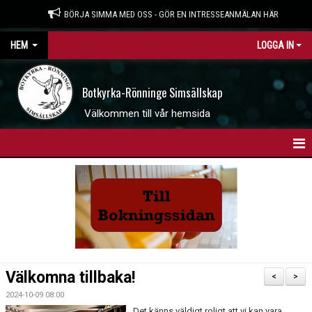
BÖRJA SIMMA MED OSS - GÖR EN INTRESSEANMÄLAN HÄR
HEM
LOGGA IN
Botkyrka-Rönninge Simsällskap
Välkommen till vår hemsida
HEM
BOKNINGSSIDAN
INTRESSEANMÄLAN
WEBBSHOP
Välkomna tillbaka!
<
>
NYHETER
2024-10-09 08:00
Det känns väldigt roligt att vi kan vara