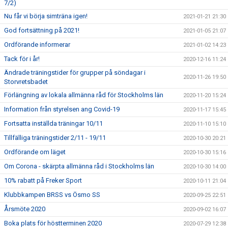
7/2)
Nu får vi börja simträna igen!
2021-01-21 21:30
God fortsättning på 2021!
2021-01-05 21:07
Ordförande informerar
2021-01-02 14:23
Tack för i år!
2020-12-16 11:24
Ändrade träningstider för grupper på söndagar i
2020-11-26 19:50
Storvretsbadet
Förlängning av lokala allmänna råd för Stockholms län
2020-11-20 15:24
Information från styrelsen ang Covid-19
2020-11-17 15:45
Fortsatta inställda träningar 10/11
2020-11-10 15:10
Tillfälliga träningstider 2/11 - 19/11
2020-10-30 20:21
Ordförande om läget
2020-10-30 15:16
Om Corona - skärpta allmänna råd i Stockholms län
2020-10-30 14:00
10% rabatt på Freker Sport
2020-10-11 21:04
Klubbkampen BRSS vs Ösmo SS
2020-09-25 22:51
Årsmöte 2020
2020-09-02 16:07
Boka plats för höstterminen 2020
2020-07-29 12:38