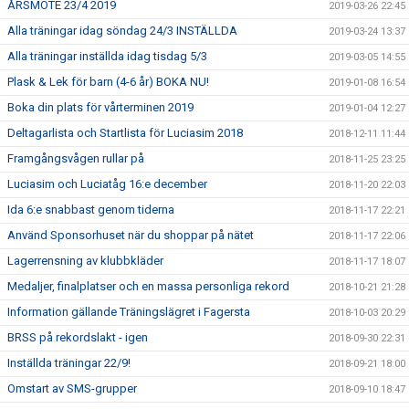
ÅRSMÖTE 23/4 2019
2019-03-26 22:45
Alla träningar idag söndag 24/3 INSTÄLLDA
2019-03-24 13:37
Alla träningar inställda idag tisdag 5/3
2019-03-05 14:55
Plask & Lek för barn (4-6 år) BOKA NU!
2019-01-08 16:54
Boka din plats för vårterminen 2019
2019-01-04 12:27
Deltagarlista och Startlista för Luciasim 2018
2018-12-11 11:44
Framgångsvågen rullar på
2018-11-25 23:25
Luciasim och Luciatåg 16:e december
2018-11-20 22:03
Ida 6:e snabbast genom tiderna
2018-11-17 22:21
Använd Sponsorhuset när du shoppar på nätet
2018-11-17 22:06
Lagerrensning av klubbkläder
2018-11-17 18:07
Medaljer, finalplatser och en massa personliga rekord
2018-10-21 21:28
Information gällande Träningslägret i Fagersta
2018-10-03 20:29
BRSS på rekordslakt - igen
2018-09-30 22:31
Inställda träningar 22/9!
2018-09-21 18:00
Omstart av SMS-grupper
2018-09-10 18:47