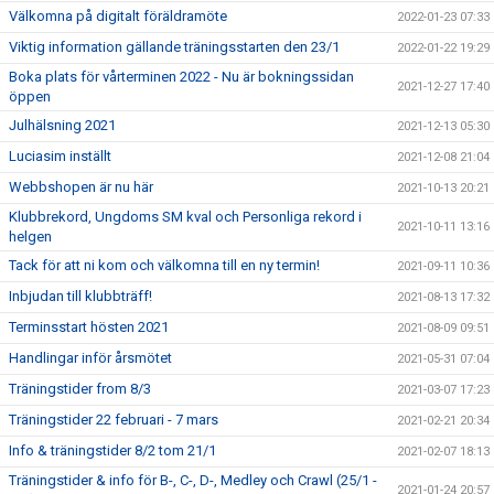
Välkomna på digitalt föräldramöte
2022-01-23 07:33
Viktig information gällande träningsstarten den 23/1
2022-01-22 19:29
Boka plats för vårterminen 2022 - Nu är bokningssidan
2021-12-27 17:40
öppen
Julhälsning 2021
2021-12-13 05:30
Luciasim inställt
2021-12-08 21:04
Webbshopen är nu här
2021-10-13 20:21
Klubbrekord, Ungdoms SM kval och Personliga rekord i
2021-10-11 13:16
helgen
Tack för att ni kom och välkomna till en ny termin!
2021-09-11 10:36
Inbjudan till klubbträff!
2021-08-13 17:32
Terminsstart hösten 2021
2021-08-09 09:51
Handlingar inför årsmötet
2021-05-31 07:04
Träningstider from 8/3
2021-03-07 17:23
Träningstider 22 februari - 7 mars
2021-02-21 20:34
Info & träningstider 8/2 tom 21/1
2021-02-07 18:13
Träningstider & info för B-, C-, D-, Medley och Crawl (25/1 -
2021-01-24 20:57