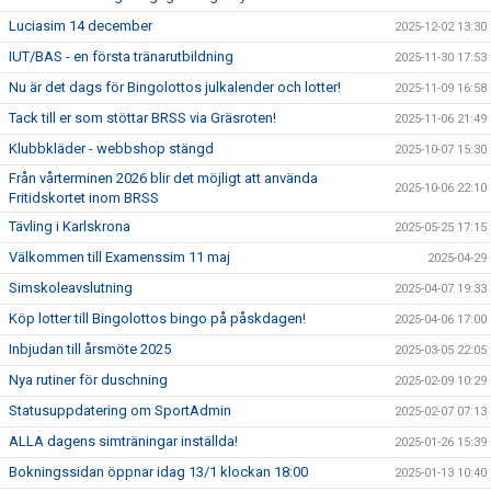
Luciasim 14 december
2025-12-02 13:30
IUT/BAS - en första tränarutbildning
2025-11-30 17:53
Nu är det dags för Bingolottos julkalender och lotter!
2025-11-09 16:58
Tack till er som stöttar BRSS via Gräsroten!
2025-11-06 21:49
Klubbkläder - webbshop stängd
2025-10-07 15:30
Från vårterminen 2026 blir det möjligt att använda
2025-10-06 22:10
Fritidskortet inom BRSS
Tävling i Karlskrona
2025-05-25 17:15
Välkommen till Examenssim 11 maj
2025-04-29
Simskoleavslutning
2025-04-07 19:33
Köp lotter till Bingolottos bingo på påskdagen!
2025-04-06 17:00
Inbjudan till årsmöte 2025
2025-03-05 22:05
Nya rutiner för duschning
2025-02-09 10:29
Statusuppdatering om SportAdmin
2025-02-07 07:13
ALLA dagens simträningar inställda!
2025-01-26 15:39
Bokningssidan öppnar idag 13/1 klockan 18:00
2025-01-13 10:40