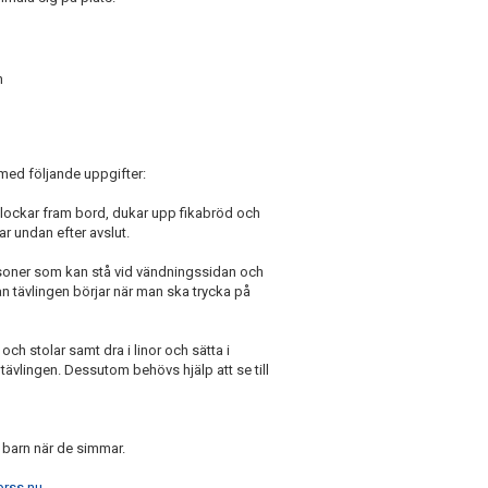
n
med följande uppgifter:
lockar fram bord, dukar upp fikabröd och
ar undan efter avslut.
personer som kan stå vid vändningssidan och
an tävlingen börjar när man ska trycka på
och stolar samt dra i linor och sätta i
tävlingen. Dessutom behövs hjälp att se till
ra barn när de simmar.
rss.nu