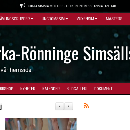
BÖRJA SIMMA MED OSS - GÖR EN INTRESSEANMÄLAN HÄR
TÄVLINGSGRUPPER
UNGDOMSSIM
VUXENSIM
MASTERS
rka-Rönninge Simsäll
 vår hemsida
BBSHOP
NYHETER
KALENDER
BILDGALLERI
DOKUMENT
j
<
>