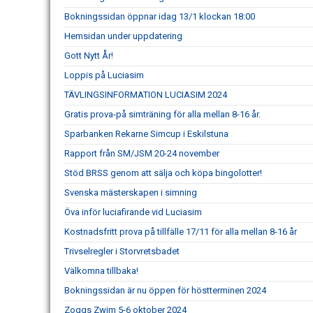
Bokningssidan öppnar idag 13/1 klockan 18:00
Hemsidan under uppdatering
Gott Nytt År!
Loppis på Luciasim
TÄVLINGSINFORMATION LUCIASIM 2024
Gratis prova-på simträning för alla mellan 8-16 år.
Sparbanken Rekarne Simcup i Eskilstuna
Rapport från SM/JSM 20-24 november
Stöd BRSS genom att sälja och köpa bingolotter!
Svenska mästerskapen i simning
Öva inför luciafirande vid Luciasim
Kostnadsfritt prova på tillfälle 17/11 för alla mellan 8-16 år
Trivselregler i Storvretsbadet
Välkomna tillbaka!
Bokningssidan är nu öppen för höstterminen 2024
Zoggs Zwim 5-6 oktober 2024