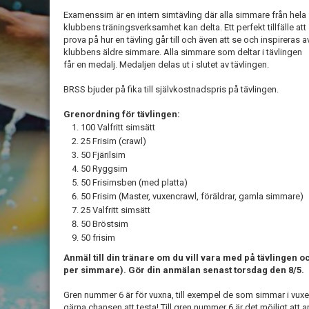
Examenssim är en intern simtävling där alla simmare från hela
klubbens träningsverksamhet kan delta. Ett perfekt tillfälle att
prova på hur en tävling går till och även att se och inspireras a
klubbens äldre simmare. Alla simmare som deltar i tävlingen
får en medalj. Medaljen delas ut i slutet av tävlingen.
BRSS bjuder på fika till självkostnadspris på tävlingen.
Grenordning för tävlingen:
100 Valfritt simsätt
25 Frisim (crawl)
50 Fjärilsim
50 Ryggsim
50 Frisimsben (med platta)
50 Frisim (Master, vuxencrawl, föräldrar, gamla simmare)
25 Valfritt simsätt
50 Bröstsim
50 frisim
Anmäl till din tränare om du vill vara med på tävlingen 
per simmare). Gör din anmälan senast torsdag den 8/5.
Gren nummer 6 är för vuxna, till exempel de som simmar i vuxen
gärna chansen att testa! Till gren nummer 6 är det möjligt att 