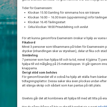
Tider för Examenssim:
Klockan 15.50 Samling för simmarna hos sin tränare
Klockan 16:00 – 16.30 Insim (uppvärmning) inför tävlinge
Klockan 16.45 Tävlingsstart
Cirka klockan 18:00 Prisutdelning och avslut
För att kunna genomföra Examensim önskar vi hjälp av vuxna 
Fikabord
Minst 3 personer som tillsammans på tiden för Examenssim p
drycker (inhandlingen sker av styrelsen), delar ut fika och städ
Simtävling
7 personer som kan hjälpa till och ta tid, minst 4 (gärna 7) 
hjälpa till vid målgång på 25-metersloppen. Vi går igenom inn
knapparna.
Övrigt stöd som behövs
För genomförandet vill vi också ha hjälp att ställa fram bänkar 
tidtagningsplattor. Dessa saker ska även plockas undan efter 
att slänga skräp och sådant som kan pantas på rätt plats.
Givetvis går det att kombinera att hjälpa till med att titta på e
Har du några frågor så hör av dig till kansliet via e-post
info@b