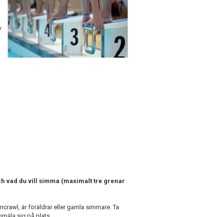
v
och vad du vill simma (maximalt tre grenar
crawl, är föräldrar eller gamla simmare. Ta
anmäla sig på plats.