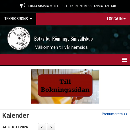
BÖRJA SIMMA MED OSS - GÖR EN INTRESSEANMÄLAN HÄR
TEKNIK BRONS
LOGGA IN
Botkyrka-Rönninge Simsällskap
Välkommen till vår hemsida
HEM
NYHETER
KALENDER
DOKUMENT
Kalender
Prenumerera >>
AUGUSTI 2026