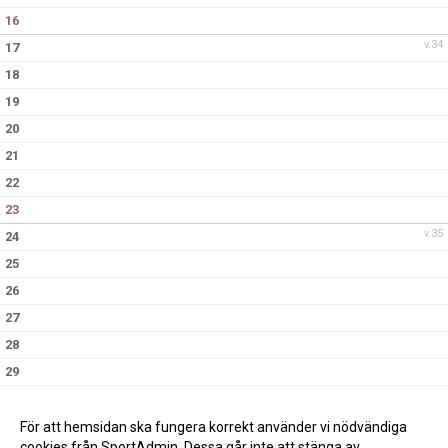
16
v.34
17
18
19
20
21
22
23
v.35
24
25
26
27
28
29
30
v.36
31
För att hemsidan ska fungera korrekt använder vi nödvändiga
cookies från SportAdmin. Dessa går inte att stänga av.