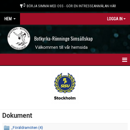
BÖRJA SIMMA MED OSS - GÖR EN INTRESSEANMÄLAN HÄR
HEM
LOGGA IN
Botkyrka-Rönninge Simsällskap
Välkommen till vår hemsida
HEM
BOKNINGSSIDAN
INTRESSEANMÄLAN
WEBBSHOP
Dokument
NYHETER
_Föräldramöten (4)