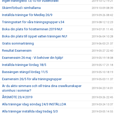
Ingen träningstid 13/10 för Vuxencrawl
2019-10-12 19:21
Skärmförbud i simhallarna
2019-10-09 08:39
Inställda träningar för Medley 26/9
2019-09-26 08:42
Träningsstart för våra träningsgrupper v.34
2019-08-12 12:23
Boka din plats för höstterminen 2019 NU!
2019-07-31 11:45
Boka din plats till öppet vatten träningen NU!
2019-06-04 10:28
Gratis sommarträning
2019-06-03 21:37
Resultat Examensim
2019-05-27 22:40
Examenssim 26 maj - Vi behöver din hjälp!
2019-05-19 18:08
Inställda träningar lördag 18/5
2019-05-17 21:18
Bassängen stängd lördag 11/5
2019-05-10 18:19
Examensim 26/5 för alla träningsgrupper
2019-05-03 11:37
Är du aktiv simmare och vill träna dina crawlkunskaper
2019-04-23 14:01
utomhus i sommar?
ÅRSMÖTE 23/4 2019
2019-03-26 22:45
Alla träningar idag söndag 24/3 INSTÄLLDA
2019-03-24 13:37
Alla träningar inställda idag tisdag 5/3
2019-03-05 14:55