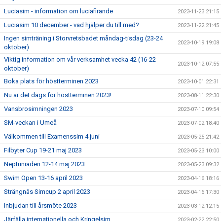
Luciasim - information om luciafirande
2023-11-23 21:15
Luciasim 10 december - vad hjälper du till med?
2023-11-22 21:45
Ingen simträning i Storvretsbadet måndag-tisdag (23-24
2023-10-19 19:08
oktober)
Viktig information om vår verksamhet vecka 42 (16-22
2023-10-12 07:55
oktober)
Boka plats för höstterminen 2023
2023-10-01 22:31
Nu är det dags för höstterminen 2023!
2023-08-11 22:30
Vansbrosimningen 2023
2023-07-10 09:54
SM-veckan i Umeå
2023-07-02 18:40
Välkommen till Examenssim 4 juni
2023-05-25 21:42
Filbyter Cup 19-21 maj 2023
2023-05-23 10:00
Neptuniaden 12-14 maj 2023
2023-05-23 09:32
Swim Open 13-16 april 2023
2023-04-16 18:16
Strängnäs Simcup 2 april 2023
2023-04-16 17:30
Inbjudan till årsmöte 2023
2023-03-12 12:15
Järfälla internationella och Kringelsim
2023-02-22 22:50