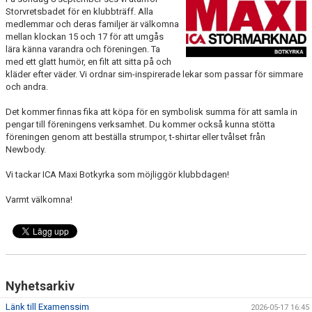
KALENDER
Storvretsbadet för en klubbträff. Alla
medlemmar och deras familjer är välkomna
mellan klockan 15 och 17 för att umgås
BILDGALLERI
lära känna varandra och föreningen. Ta
med ett glatt humör, en filt att sitta på och
DOKUMENT
kläder efter väder. Vi ordnar sim-inspirerade lekar som passar för simmare
och andra.
Det kommer finnas fika att köpa för en symbolisk summa för att samla in
pengar till föreningens verksamhet. Du kommer också kunna stötta
föreningen genom att beställa strumpor, t-shirtar eller tvålset från
Newbody.
Vi tackar ICA Maxi Botkyrka som möjliggör klubbdagen!
Varmt välkomna!
Nyhetsarkiv
Länk till Examenssim
2026-05-17 16:45