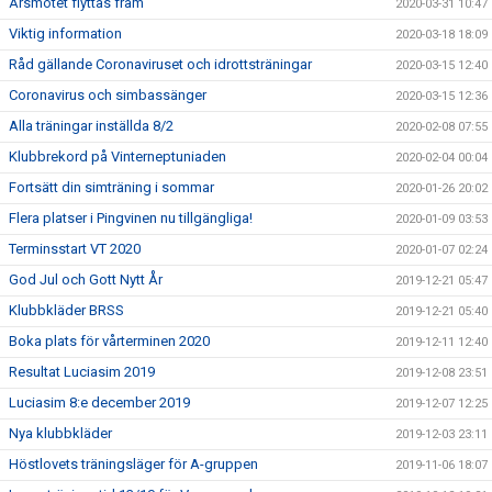
Årsmötet flyttas fram
2020-03-31 10:47
Viktig information
2020-03-18 18:09
Råd gällande Coronaviruset och idrottsträningar
2020-03-15 12:40
Coronavirus och simbassänger
2020-03-15 12:36
Alla träningar inställda 8/2
2020-02-08 07:55
Klubbrekord på Vinterneptuniaden
2020-02-04 00:04
Fortsätt din simträning i sommar
2020-01-26 20:02
Flera platser i Pingvinen nu tillgängliga!
2020-01-09 03:53
Terminsstart VT 2020
2020-01-07 02:24
God Jul och Gott Nytt År
2019-12-21 05:47
Klubbkläder BRSS
2019-12-21 05:40
Boka plats för vårterminen 2020
2019-12-11 12:40
Resultat Luciasim 2019
2019-12-08 23:51
Luciasim 8:e december 2019
2019-12-07 12:25
Nya klubbkläder
2019-12-03 23:11
Höstlovets träningsläger för A-gruppen
2019-11-06 18:07