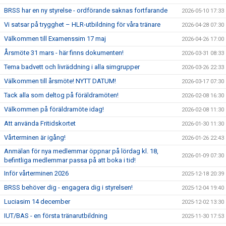
BRSS har en ny styrelse - ordförande saknas fortfarande
2026-05-10 17:33
Vi satsar på trygghet – HLR-utbildning för våra tränare
2026-04-28 07:30
Välkommen till Examenssim 17 maj
2026-04-26 17:00
Årsmöte 31 mars - här finns dokumenten!
2026-03-31 08:33
Tema badvett och livräddning i alla simgrupper
2026-03-26 22:33
Välkommen till årsmöte! NYTT DATUM!
2026-03-17 07:30
Tack alla som deltog på föräldramöten!
2026-02-08 16:30
Välkommen på föräldramöte idag!
2026-02-08 11:30
Att använda Fritidskortet
2026-01-30 11:30
Vårterminen är igång!
2026-01-26 22:43
Anmälan för nya medlemmar öppnar på lördag kl. 18,
2026-01-09 07:30
befintliga medlemmar passa på att boka i tid!
Inför vårterminen 2026
2025-12-18 20:39
BRSS behöver dig - engagera dig i styrelsen!
2025-12-04 19:40
Luciasim 14 december
2025-12-02 13:30
IUT/BAS - en första tränarutbildning
2025-11-30 17:53