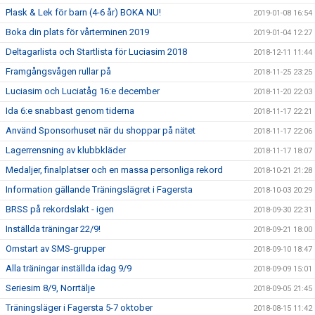
Plask & Lek för barn (4-6 år) BOKA NU!
2019-01-08 16:54
Boka din plats för vårterminen 2019
2019-01-04 12:27
Deltagarlista och Startlista för Luciasim 2018
2018-12-11 11:44
Framgångsvågen rullar på
2018-11-25 23:25
Luciasim och Luciatåg 16:e december
2018-11-20 22:03
Ida 6:e snabbast genom tiderna
2018-11-17 22:21
Använd Sponsorhuset när du shoppar på nätet
2018-11-17 22:06
Lagerrensning av klubbkläder
2018-11-17 18:07
Medaljer, finalplatser och en massa personliga rekord
2018-10-21 21:28
Information gällande Träningslägret i Fagersta
2018-10-03 20:29
BRSS på rekordslakt - igen
2018-09-30 22:31
Inställda träningar 22/9!
2018-09-21 18:00
Omstart av SMS-grupper
2018-09-10 18:47
Alla träningar inställda idag 9/9
2018-09-09 15:01
Seriesim 8/9, Norrtälje
2018-09-05 21:45
Träningsläger i Fagersta 5-7 oktober
2018-08-15 11:42