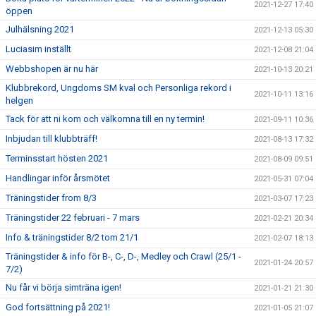
2021-12-27 17:40
öppen
Julhälsning 2021
2021-12-13 05:30
Luciasim inställt
2021-12-08 21:04
Webbshopen är nu här
2021-10-13 20:21
Klubbrekord, Ungdoms SM kval och Personliga rekord i
2021-10-11 13:16
helgen
Tack för att ni kom och välkomna till en ny termin!
2021-09-11 10:36
Inbjudan till klubbträff!
2021-08-13 17:32
Terminsstart hösten 2021
2021-08-09 09:51
Handlingar inför årsmötet
2021-05-31 07:04
Träningstider from 8/3
2021-03-07 17:23
Träningstider 22 februari - 7 mars
2021-02-21 20:34
Info & träningstider 8/2 tom 21/1
2021-02-07 18:13
Träningstider & info för B-, C-, D-, Medley och Crawl (25/1 -
2021-01-24 20:57
7/2)
Nu får vi börja simträna igen!
2021-01-21 21:30
God fortsättning på 2021!
2021-01-05 21:07