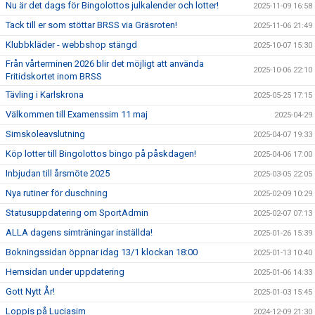
Nu är det dags för Bingolottos julkalender och lotter!
2025-11-09 16:58
Tack till er som stöttar BRSS via Gräsroten!
2025-11-06 21:49
Klubbkläder - webbshop stängd
2025-10-07 15:30
Från vårterminen 2026 blir det möjligt att använda
2025-10-06 22:10
Fritidskortet inom BRSS
Tävling i Karlskrona
2025-05-25 17:15
Välkommen till Examenssim 11 maj
2025-04-29
Simskoleavslutning
2025-04-07 19:33
Köp lotter till Bingolottos bingo på påskdagen!
2025-04-06 17:00
Inbjudan till årsmöte 2025
2025-03-05 22:05
Nya rutiner för duschning
2025-02-09 10:29
Statusuppdatering om SportAdmin
2025-02-07 07:13
ALLA dagens simträningar inställda!
2025-01-26 15:39
Bokningssidan öppnar idag 13/1 klockan 18:00
2025-01-13 10:40
Hemsidan under uppdatering
2025-01-06 14:33
Gott Nytt År!
2025-01-03 15:45
Loppis på Luciasim
2024-12-09 21:30