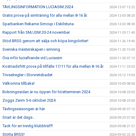
TÄVLINGSINFORMATION LUCIASIM 2024
2024-12-07 12:22
Gratis prova-på simträning för alla mellan 8-16 år.
2024-12-03 08:20
Sparbanken Rekarne Simcup i Eskilstuna
2024-12-02 08:30
Rapport från SM/JSM 20-24 november
2024-11-29 11:40
Stöd BRSS genom att sälja och köpa bingolotter!
2024-11-26 19:40
Svenska mästerskapen i simning
2024-11-20 15:00
Öva inför luciafirande vid Luciasim
2024-11-20 07:15
Kostnadsfritt prova på tillfälle 17/11 för alla mellan 8-16 år
2024-11-11 23:02
Trivselregler i Storvretsbadet
2024-10-12 19:03
Välkomna tillbaka!
2024-10-09 08:00
Bokningssidan är nu öppen för höstterminen 2024
2024-10-08 23:02
Zoggs Zwim 5-6 oktober 2024
2024-10-08 23:00
Tävlingssäsongen är här
2024-09-30 07:15
Snart är det dags...
2024-09-23 07:00
Tack för en trevlig klubbträff!
2024-09-08 21:57
Stötta BRSS!
2024-09-05 22:30