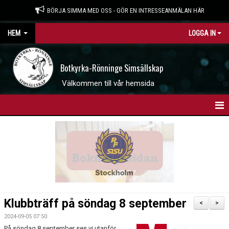
BÖRJA SIMMA MED OSS - GÖR EN INTRESSEANMÄLAN HÄR
HEM
LOGGA IN
Botkyrka-Rönninge Simsällskap
Välkommen till vår hemsida
HEM
BOKNINGSSIDAN
INTRESSEANMÄLAN
WEBBSHOP
Klubbträff på söndag 8 september
<
>
NYHETER
2024-09-05 07:50
På söndag 8 september ses vi utanför