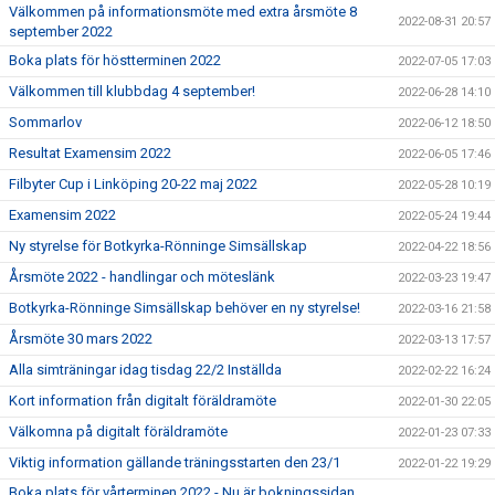
Välkommen på informationsmöte med extra årsmöte 8
2022-08-31 20:57
september 2022
Boka plats för höstterminen 2022
2022-07-05 17:03
Välkommen till klubbdag 4 september!
2022-06-28 14:10
Sommarlov
2022-06-12 18:50
Resultat Examensim 2022
2022-06-05 17:46
Filbyter Cup i Linköping 20-22 maj 2022
2022-05-28 10:19
Examensim 2022
2022-05-24 19:44
Ny styrelse för Botkyrka-Rönninge Simsällskap
2022-04-22 18:56
Årsmöte 2022 - handlingar och möteslänk
2022-03-23 19:47
Botkyrka-Rönninge Simsällskap behöver en ny styrelse!
2022-03-16 21:58
Årsmöte 30 mars 2022
2022-03-13 17:57
Alla simträningar idag tisdag 22/2 Inställda
2022-02-22 16:24
Kort information från digitalt föräldramöte
2022-01-30 22:05
Välkomna på digitalt föräldramöte
2022-01-23 07:33
Viktig information gällande träningsstarten den 23/1
2022-01-22 19:29
Boka plats för vårterminen 2022 - Nu är bokningssidan