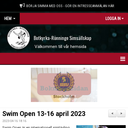
BÖRJA SIMMA MED OSS - GÖR EN INTRESSEANMÄLAN HÄR
HEM
LOGGA IN
Botkyrka-Rönninge Simsällskap
Välkommen till vår hemsida
HEM
BOKNINGSSIDAN
INTRESSEANMÄLAN
WEBBSHOP
Swim Open 13-16 april 2023
<
>
NYHETER
2023-04-16 18:16
Swim Open är en internationell simtävling