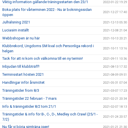
Viktig information gällande träningsstarten den 23/1
2022-01-22 19:29
Boka plats för vårterminen 2022 - Nu är bokningssidan
2021-12-27 17:40
öppen
Julhälsning 2021
2021-12-13 05:30
Luciasim inställt
2021-12-08 21:04
Webbshopen är nu här
2021-10-13 20:21
Klubbrekord, Ungdoms SM kval och Personliga rekord i
2021-10-11 13:16
helgen
Tack för att ni kom och välkomna till en ny termin!
2021-09-11 10:36
Inbjudan till klubbträff!
2021-08-13 17:32
Terminsstart hösten 2021
2021-08-09 09:51
Handlingar inför årsmötet
2021-05-31 07:04
Träningstider from 8/3
2021-03-07 17:23
Träningstider 22 februari - 7 mars
2021-02-21 20:34
Info & träningstider 8/2 tom 21/1
2021-02-07 18:13
Träningstider & info för B-, C-, D-, Medley och Crawl (25/1 -
2021-01-24 20:57
7/2)
Nu får vi börja simträna igen!
2021-01-21 21:30