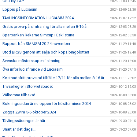
Gott Nytt År!
2025-01-03 15:45
Loppis på Luciasim
2024-12-09 21:30
TÄVLINGSINFORMATION LUCIASIM 2024
2024-12-07 12:22
Gratis prova-på simträning för alla mellan 8-16 år.
2024-12-03 08:20
Sparbanken Rekarne Simcup i Eskilstuna
2024-12-02 08:30
Rapport från SM/JSM 20-24 november
2024-11-29 11:40
Stöd BRSS genom att sälja och köpa bingolotter!
2024-11-26 19:40
Svenska mästerskapen i simning
2024-11-20 15:00
Öva inför luciafirande vid Luciasim
2024-11-20 07:15
Kostnadsfritt prova på tillfälle 17/11 för alla mellan 8-16 år
2024-11-11 23:02
Trivselregler i Storvretsbadet
2024-10-12 19:03
Välkomna tillbaka!
2024-10-09 08:00
Bokningssidan är nu öppen för höstterminen 2024
2024-10-08 23:02
Zoggs Zwim 5-6 oktober 2024
2024-10-08 23:00
Tävlingssäsongen är här
2024-09-30 07:15
Snart är det dags...
2024-09-23 07:00