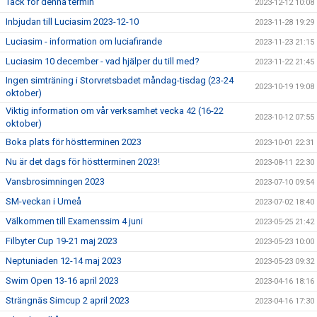
Tack för denna termin
2023-12-12 10:08
Inbjudan till Luciasim 2023-12-10
2023-11-28 19:29
Luciasim - information om luciafirande
2023-11-23 21:15
Luciasim 10 december - vad hjälper du till med?
2023-11-22 21:45
Ingen simträning i Storvretsbadet måndag-tisdag (23-24
2023-10-19 19:08
oktober)
Viktig information om vår verksamhet vecka 42 (16-22
2023-10-12 07:55
oktober)
Boka plats för höstterminen 2023
2023-10-01 22:31
Nu är det dags för höstterminen 2023!
2023-08-11 22:30
Vansbrosimningen 2023
2023-07-10 09:54
SM-veckan i Umeå
2023-07-02 18:40
Välkommen till Examenssim 4 juni
2023-05-25 21:42
Filbyter Cup 19-21 maj 2023
2023-05-23 10:00
Neptuniaden 12-14 maj 2023
2023-05-23 09:32
Swim Open 13-16 april 2023
2023-04-16 18:16
Strängnäs Simcup 2 april 2023
2023-04-16 17:30