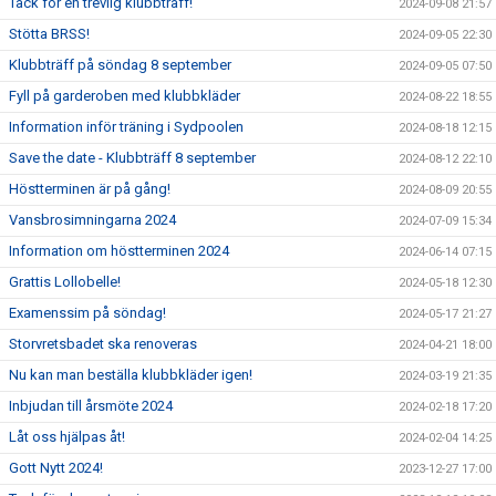
Tack för en trevlig klubbträff!
2024-09-08 21:57
Stötta BRSS!
2024-09-05 22:30
Klubbträff på söndag 8 september
2024-09-05 07:50
Fyll på garderoben med klubbkläder
2024-08-22 18:55
Information inför träning i Sydpoolen
2024-08-18 12:15
Save the date - Klubbträff 8 september
2024-08-12 22:10
Höstterminen är på gång!
2024-08-09 20:55
Vansbrosimningarna 2024
2024-07-09 15:34
Information om höstterminen 2024
2024-06-14 07:15
Grattis Lollobelle!
2024-05-18 12:30
Examenssim på söndag!
2024-05-17 21:27
Storvretsbadet ska renoveras
2024-04-21 18:00
Nu kan man beställa klubbkläder igen!
2024-03-19 21:35
Inbjudan till årsmöte 2024
2024-02-18 17:20
Låt oss hjälpas åt!
2024-02-04 14:25
Gott Nytt 2024!
2023-12-27 17:00