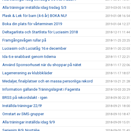
Alla träningar inställda idag tisdag 5/3
2019-03-05 14:55
Plask & Lek för barn (4-6 år) BOKA NU!
2019-01-08 16:54
Boka din plats för vårterminen 2019
2019-01-04 12:27
Deltagarlista och Startlista för Luciasim 2018
2018-12-11 11:44
Framgångsvågen rullar på
2018-11-25 23:25
Luciasim och Luciatåg 16:e december
2018-11-20 22:03
Ida 6:e snabbast genom tiderna
2018-11-17 22:21
Använd Sponsorhuset när du shoppar på nätet
2018-11-17 22:06
Lagerrensning av klubbkläder
2018-11-17 18:07
Medaljer, finalplatser och en massa personliga rekord
2018-10-21 21:28
Information gällande Träningslägret i Fagersta
2018-10-03 20:29
BRSS på rekordslakt - igen
2018-09-30 22:31
Inställda träningar 22/9!
2018-09-21 18:00
Omstart av SMS-grupper
2018-09-10 18:47
Alla träningar inställda idag 9/9
2018-09-09 15:01
Seriesim 8/9, Norrtälje
2018-09-05 21:45