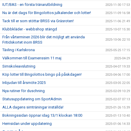
IUT/BAS - en första tränarutbildning
2025-11-30 17:53
Nu är det dags för Bingolottos julkalender och lotter!
2025-11-09 16:58
Tack till er som stöttar BRSS via Gräsroten!
2025-11-06 21:49
Klubbkläder - webbshop stängd
2025-10-07 15:30
Från vårterminen 2026 blir det möjligt att använda
2025-10-06 22:10
Fritidskortet inom BRSS
Tävling i Karlskrona
2025-05-25 17:15
Välkommen till Examenssim 11 maj
2025-04-29
Simskoleavslutning
2025-04-07 19:33
Köp lotter till Bingolottos bingo på påskdagen!
2025-04-06 17:00
Inbjudan till årsmöte 2025
2025-03-05 22:05
Nya rutiner för duschning
2025-02-09 10:29
Statusuppdatering om SportAdmin
2025-02-07 07:13
ALLA dagens simträningar inställda!
2025-01-26 15:39
Bokningssidan öppnar idag 13/1 klockan 18:00
2025-01-13 10:40
Hemsidan under uppdatering
2025-01-06 14:33