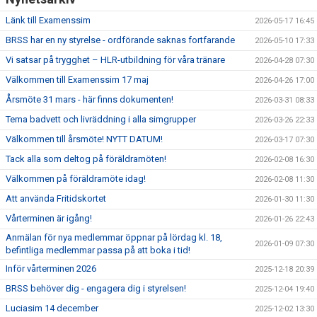
Länk till Examenssim
2026-05-17 16:45
BRSS har en ny styrelse - ordförande saknas fortfarande
2026-05-10 17:33
Vi satsar på trygghet – HLR-utbildning för våra tränare
2026-04-28 07:30
Välkommen till Examenssim 17 maj
2026-04-26 17:00
Årsmöte 31 mars - här finns dokumenten!
2026-03-31 08:33
Tema badvett och livräddning i alla simgrupper
2026-03-26 22:33
Välkommen till årsmöte! NYTT DATUM!
2026-03-17 07:30
Tack alla som deltog på föräldramöten!
2026-02-08 16:30
Välkommen på föräldramöte idag!
2026-02-08 11:30
Att använda Fritidskortet
2026-01-30 11:30
Vårterminen är igång!
2026-01-26 22:43
Anmälan för nya medlemmar öppnar på lördag kl. 18,
2026-01-09 07:30
befintliga medlemmar passa på att boka i tid!
Inför vårterminen 2026
2025-12-18 20:39
BRSS behöver dig - engagera dig i styrelsen!
2025-12-04 19:40
Luciasim 14 december
2025-12-02 13:30