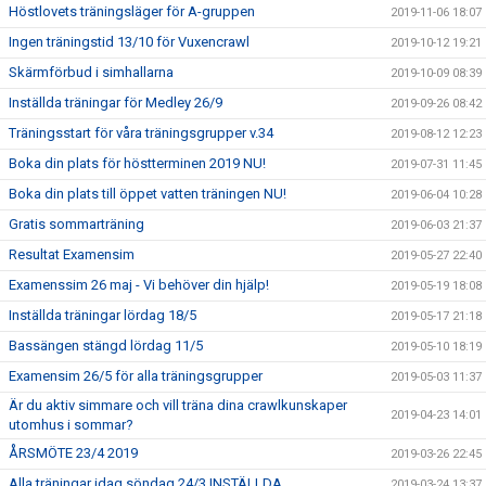
Höstlovets träningsläger för A-gruppen
2019-11-06 18:07
Ingen träningstid 13/10 för Vuxencrawl
2019-10-12 19:21
Skärmförbud i simhallarna
2019-10-09 08:39
Inställda träningar för Medley 26/9
2019-09-26 08:42
Träningsstart för våra träningsgrupper v.34
2019-08-12 12:23
Boka din plats för höstterminen 2019 NU!
2019-07-31 11:45
Boka din plats till öppet vatten träningen NU!
2019-06-04 10:28
Gratis sommarträning
2019-06-03 21:37
Resultat Examensim
2019-05-27 22:40
Examenssim 26 maj - Vi behöver din hjälp!
2019-05-19 18:08
Inställda träningar lördag 18/5
2019-05-17 21:18
Bassängen stängd lördag 11/5
2019-05-10 18:19
Examensim 26/5 för alla träningsgrupper
2019-05-03 11:37
Är du aktiv simmare och vill träna dina crawlkunskaper
2019-04-23 14:01
utomhus i sommar?
ÅRSMÖTE 23/4 2019
2019-03-26 22:45
Alla träningar idag söndag 24/3 INSTÄLLDA
2019-03-24 13:37