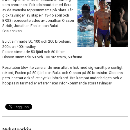
KALENDER
som anordnas i Eriksdalsbadet med flera
av de svenska toppsimmarna på plats. I år
gick tävlingen av stapeln 13-16 april och
BILDGALLERI
BRSS representerades av Jonathan Olsson
Stridh, Jonathan Essien och Bulut
DOKUMENT
Chalashkan.
Bulut simmade 50, 100 och 200 bröstsim,
200 och 400 medley
Essien simmade 50 fjäril och 50 frisim
Olsson simmade 50 och 100 bröstsim, 50 frisim
Resultaten blev lite varierande men alla tre fick med sig varsitt personligt
rekord, Essien på 50 fjäril och Bulut och Olsson på 50 bröstsim. Olssons
pers innebar också ett nytt klubbrekord. Bra kämpat under helgen och vi
hoppas ni tar med er erfarenheter inför kommande stora tävlingar!
Nyhetsarkiv