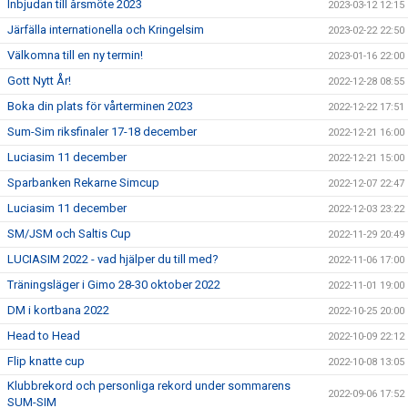
Inbjudan till årsmöte 2023
2023-03-12 12:15
Järfälla internationella och Kringelsim
2023-02-22 22:50
Välkomna till en ny termin!
2023-01-16 22:00
Gott Nytt År!
2022-12-28 08:55
Boka din plats för vårterminen 2023
2022-12-22 17:51
Sum-Sim riksfinaler 17-18 december
2022-12-21 16:00
Luciasim 11 december
2022-12-21 15:00
Sparbanken Rekarne Simcup
2022-12-07 22:47
Luciasim 11 december
2022-12-03 23:22
SM/JSM och Saltis Cup
2022-11-29 20:49
LUCIASIM 2022 - vad hjälper du till med?
2022-11-06 17:00
Träningsläger i Gimo 28-30 oktober 2022
2022-11-01 19:00
DM i kortbana 2022
2022-10-25 20:00
Head to Head
2022-10-09 22:12
Flip knatte cup
2022-10-08 13:05
Klubbrekord och personliga rekord under sommarens
2022-09-06 17:52
SUM-SIM