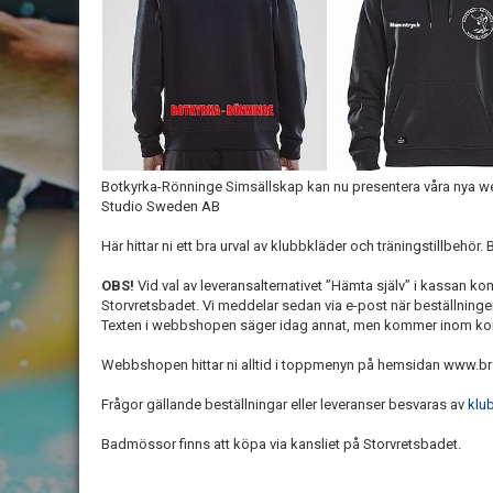
Botkyrka-Rönninge Simsällskap kan nu presentera våra nya 
Studio Sweden AB
Här hittar ni ett bra urval av klubbkläder och träningstillbehör.
OBS!
Vid val av leveransalternativet ”Hämta själv” i kassan ko
Storvretsbadet. Vi meddelar sedan via e-post när beställninge
Texten i webbshopen säger idag annat, men kommer inom kort ko
Webbshopen hittar ni alltid i toppmenyn på hemsidan www.brss
Frågor gällande beställningar eller leveranser besvaras av
klu
Badmössor finns att köpa via kansliet på Storvretsbadet.