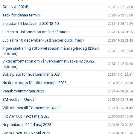
Gott Nytt 2024!
2023-12-27 17:00
Tack för denna termin
2023-12-12 10:08
Inbjudan till Luciasim 2023-12-10
2023-11-28 19:29
Luciasim - information om luciafirande
2023-11-23 21:15
Luciasim 10 december - vad hjälper du till med?
2023-11-22 21:45
Ingen simträning i Storvretsbadet måndag-tisdag (23-24
2023-10-19 19:08
oktober)
Viktig information om vår verksamhet vecka 42 (16-22
2023-10-12 07:55
oktober)
Boka plats för höstterminen 2023
2023-10-01 22:31
Nu är det dags för höstterminen 2023!
2023-08-11 22:30
Vansbrosimningen 2023
2023-07-10 09:54
SM-veckan i Umeå
2023-07-02 18:40
Välkommen till Examenssim 4 juni
2023-05-25 21:42
Filbyter Cup 19-21 maj 2023
2023-05-23 10:00
Neptuniaden 12-14 maj 2023
2023-05-23 09:32
Swim Open 13-16 april 2023
2023-04-16 18:16