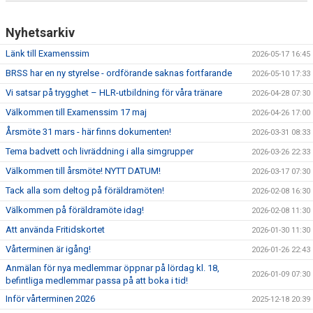
Nyhetsarkiv
Länk till Examenssim
2026-05-17 16:45
BRSS har en ny styrelse - ordförande saknas fortfarande
2026-05-10 17:33
Vi satsar på trygghet – HLR-utbildning för våra tränare
2026-04-28 07:30
Välkommen till Examenssim 17 maj
2026-04-26 17:00
Årsmöte 31 mars - här finns dokumenten!
2026-03-31 08:33
Tema badvett och livräddning i alla simgrupper
2026-03-26 22:33
Välkommen till årsmöte! NYTT DATUM!
2026-03-17 07:30
Tack alla som deltog på föräldramöten!
2026-02-08 16:30
Välkommen på föräldramöte idag!
2026-02-08 11:30
Att använda Fritidskortet
2026-01-30 11:30
Vårterminen är igång!
2026-01-26 22:43
Anmälan för nya medlemmar öppnar på lördag kl. 18,
2026-01-09 07:30
befintliga medlemmar passa på att boka i tid!
Inför vårterminen 2026
2025-12-18 20:39