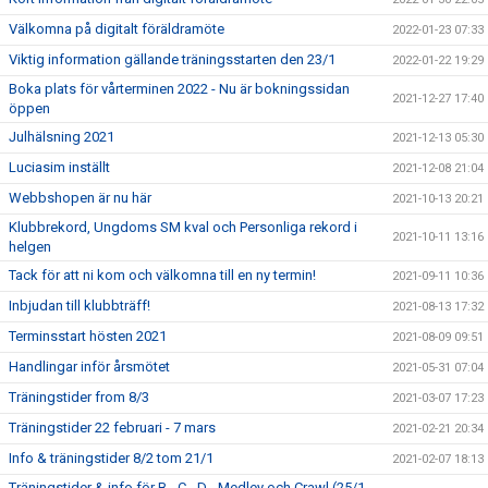
Välkomna på digitalt föräldramöte
2022-01-23 07:33
Viktig information gällande träningsstarten den 23/1
2022-01-22 19:29
Boka plats för vårterminen 2022 - Nu är bokningssidan
2021-12-27 17:40
öppen
Julhälsning 2021
2021-12-13 05:30
Luciasim inställt
2021-12-08 21:04
Webbshopen är nu här
2021-10-13 20:21
Klubbrekord, Ungdoms SM kval och Personliga rekord i
2021-10-11 13:16
helgen
Tack för att ni kom och välkomna till en ny termin!
2021-09-11 10:36
Inbjudan till klubbträff!
2021-08-13 17:32
Terminsstart hösten 2021
2021-08-09 09:51
Handlingar inför årsmötet
2021-05-31 07:04
Träningstider from 8/3
2021-03-07 17:23
Träningstider 22 februari - 7 mars
2021-02-21 20:34
Info & träningstider 8/2 tom 21/1
2021-02-07 18:13
Träningstider & info för B-, C-, D-, Medley och Crawl (25/1 -