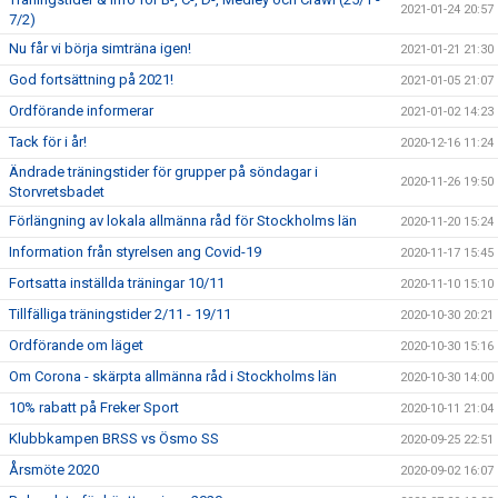
2021-01-24 20:57
7/2)
Nu får vi börja simträna igen!
2021-01-21 21:30
God fortsättning på 2021!
2021-01-05 21:07
Ordförande informerar
2021-01-02 14:23
Tack för i år!
2020-12-16 11:24
Ändrade träningstider för grupper på söndagar i
2020-11-26 19:50
Storvretsbadet
Förlängning av lokala allmänna råd för Stockholms län
2020-11-20 15:24
Information från styrelsen ang Covid-19
2020-11-17 15:45
Fortsatta inställda träningar 10/11
2020-11-10 15:10
Tillfälliga träningstider 2/11 - 19/11
2020-10-30 20:21
Ordförande om läget
2020-10-30 15:16
Om Corona - skärpta allmänna råd i Stockholms län
2020-10-30 14:00
10% rabatt på Freker Sport
2020-10-11 21:04
Klubbkampen BRSS vs Ösmo SS
2020-09-25 22:51
Årsmöte 2020
2020-09-02 16:07