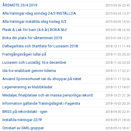
ÅRSMÖTE 23/4 2019
2019-03-26 22:45
Alla träningar idag söndag 24/3 INSTÄLLDA
2019-03-24 13:37
Alla träningar inställda idag tisdag 5/3
2019-03-05 14:55
Plask & Lek för barn (4-6 år) BOKA NU!
2019-01-08 16:54
Boka din plats för vårterminen 2019
2019-01-04 12:27
Deltagarlista och Startlista för Luciasim 2018
2018-12-11 11:44
Framgångsvågen rullar på
2018-11-25 23:25
Luciasim och Luciatåg 16:e december
2018-11-20 22:03
Ida 6:e snabbast genom tiderna
2018-11-17 22:21
Använd Sponsorhuset när du shoppar på nätet
2018-11-17 22:06
Lagerrensning av klubbkläder
2018-11-17 18:07
Medaljer, finalplatser och en massa personliga rekord
2018-10-21 21:28
Information gällande Träningslägret i Fagersta
2018-10-03 20:29
BRSS på rekordslakt - igen
2018-09-30 22:31
Inställda träningar 22/9!
2018-09-21 18:00
Omstart av SMS-grupper
2018-09-10 18:47