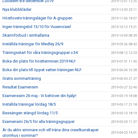
Luciasim 8:e december 2019
2019-12-07 12:25
Nya klubbkläder
2019-12-03 23:11
Höstlovets träningsläger för A-gruppen
2019-11-06 18:07
Ingen träningstid 13/10 för Vuxencrawl
2019-10-12 19:21
Skärmförbud i simhallarna
2019-10-09 08:39
Inställda träningar för Medley 26/9
2019-09-26 08:42
Träningsstart för våra träningsgrupper v.34
2019-08-12 12:23
Boka din plats för höstterminen 2019 NU!
2019-07-31 11:45
Boka din plats till öppet vatten träningen NU!
2019-06-04 10:28
Gratis sommarträning
2019-06-03 21:37
Resultat Examensim
2019-05-27 22:40
Examenssim 26 maj - Vi behöver din hjälp!
2019-05-19 18:08
Inställda träningar lördag 18/5
2019-05-17 21:18
Bassängen stängd lördag 11/5
2019-05-10 18:19
Examensim 26/5 för alla träningsgrupper
2019-05-03 11:37
Är du aktiv simmare och vill träna dina crawlkunskaper
2019-04-23 14:01
utomhus i sommar?