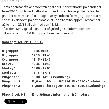
2020-11-26 19:50
KALENDER
Föreningen har fått ändrade träningstider i Storvretsbadet på söndagar
from 29/11. I och med detta sker förändringar i träningstiderna för de
BILDGALLERI
grupper som tränar på söndagar. De nya tiderna för varje grupp hittar ni
nedan, i kalendern på hemsidan eller SportAdmins-appen. Dessa tider
DOKUMENT
gäller from
29/11
till och med den
13/12
.
Efter den
13/12
går alla grupper på julledighet. (Information om
jullovsträning för A & B gruppen kommer inom kort.
Söndagstider 29/11 – 13/12
B-gruppen
14:45 16:45
D-gruppen
12:15 - 13:45
C-gruppen
13:15 - 14:45
Crawl 2
13:45 - 14:45
Medley 1
15:00 - 16:00
Medley 2
16:15 - 17:15
Pingvinen 1
13:30 - 14:15 (Avslutning)
Pingvinen 2
Flyttas till lördag 28/11 08:15 - 09:00 (Avslutning)
Pingvinen 3
Flyttas till lördag 28/11 09:15 - 10:00 (Avslutning)
Plask & Lek 1-3
Enigt tidigare information från ledaren