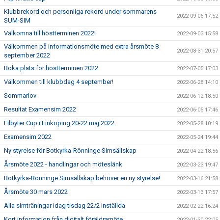
Klubbrekord och personliga rekord under sommarens
2022-09-06 17:52
SUM-SIM
Välkomna till höstterminen 2022!
2022-09-03 15:58
Välkommen på informationsmöte med extra årsmöte 8
2022-08-31 20:57
september 2022
Boka plats för höstterminen 2022
2022-07-05 17:03
Välkommen till klubbdag 4 september!
2022-06-28 14:10
Sommarlov
2022-06-12 18:50
Resultat Examensim 2022
2022-06-05 17:46
Filbyter Cup i Linköping 20-22 maj 2022
2022-05-28 10:19
Examensim 2022
2022-05-24 19:44
Ny styrelse för Botkyrka-Rönninge Simsällskap
2022-04-22 18:56
Årsmöte 2022 - handlingar och möteslänk
2022-03-23 19:47
Botkyrka-Rönninge Simsällskap behöver en ny styrelse!
2022-03-16 21:58
Årsmöte 30 mars 2022
2022-03-13 17:57
Alla simträningar idag tisdag 22/2 Inställda
2022-02-22 16:24
Kort information från digitalt föräldramöte
2022-01-30 22:05