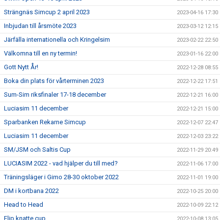
Strängnäs Simcup 2 april 2023
2023-04-16 17:30
Inbjudan till årsmöte 2023
2023-03-12 12:15
Järfälla internationella och Kringelsim
2023-02-22 22:50
Välkomna till en ny termin!
2023-01-16 22:00
Gott Nytt År!
2022-12-28 08:55
Boka din plats för vårterminen 2023
2022-12-22 17:51
Sum-Sim riksfinaler 17-18 december
2022-12-21 16:00
Luciasim 11 december
2022-12-21 15:00
Sparbanken Rekarne Simcup
2022-12-07 22:47
Luciasim 11 december
2022-12-03 23:22
SM/JSM och Saltis Cup
2022-11-29 20:49
LUCIASIM 2022 - vad hjälper du till med?
2022-11-06 17:00
Träningsläger i Gimo 28-30 oktober 2022
2022-11-01 19:00
DM i kortbana 2022
2022-10-25 20:00
Head to Head
2022-10-09 22:12
Flip knatte cup
2022-10-08 13:05