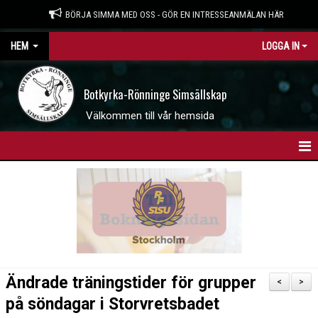
BÖRJA SIMMA MED OSS - GÖR EN INTRESSEANMÄLAN HÄR
HEM
LOGGA IN
Botkyrka-Rönninge Simsällskap
Välkommen till vår hemsida
HEM
BOKNINGSSIDAN
INTRESSEANMÄLAN
WEBBSHOP
Ändrade träningstider för grupper
<
>
NYHETER
på söndagar i Storvretsbadet