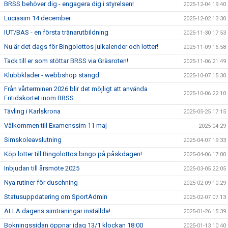
BRSS behöver dig - engagera dig i styrelsen!
2025-12-04 19:40
Luciasim 14 december
2025-12-02 13:30
IUT/BAS - en första tränarutbildning
2025-11-30 17:53
Nu är det dags för Bingolottos julkalender och lotter!
2025-11-09 16:58
Tack till er som stöttar BRSS via Gräsroten!
2025-11-06 21:49
Klubbkläder - webbshop stängd
2025-10-07 15:30
Från vårterminen 2026 blir det möjligt att använda
2025-10-06 22:10
Fritidskortet inom BRSS
Tävling i Karlskrona
2025-05-25 17:15
Välkommen till Examenssim 11 maj
2025-04-29
Simskoleavslutning
2025-04-07 19:33
Köp lotter till Bingolottos bingo på påskdagen!
2025-04-06 17:00
Inbjudan till årsmöte 2025
2025-03-05 22:05
Nya rutiner för duschning
2025-02-09 10:29
Statusuppdatering om SportAdmin
2025-02-07 07:13
ALLA dagens simträningar inställda!
2025-01-26 15:39
Bokningssidan öppnar idag 13/1 klockan 18:00
2025-01-13 10:40