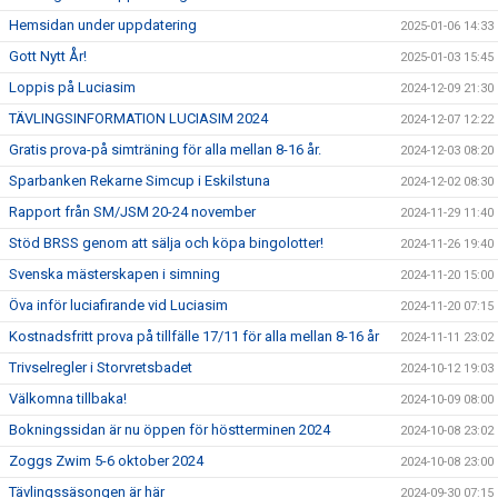
Hemsidan under uppdatering
2025-01-06 14:33
Gott Nytt År!
2025-01-03 15:45
Loppis på Luciasim
2024-12-09 21:30
TÄVLINGSINFORMATION LUCIASIM 2024
2024-12-07 12:22
Gratis prova-på simträning för alla mellan 8-16 år.
2024-12-03 08:20
Sparbanken Rekarne Simcup i Eskilstuna
2024-12-02 08:30
Rapport från SM/JSM 20-24 november
2024-11-29 11:40
Stöd BRSS genom att sälja och köpa bingolotter!
2024-11-26 19:40
Svenska mästerskapen i simning
2024-11-20 15:00
Öva inför luciafirande vid Luciasim
2024-11-20 07:15
Kostnadsfritt prova på tillfälle 17/11 för alla mellan 8-16 år
2024-11-11 23:02
Trivselregler i Storvretsbadet
2024-10-12 19:03
Välkomna tillbaka!
2024-10-09 08:00
Bokningssidan är nu öppen för höstterminen 2024
2024-10-08 23:02
Zoggs Zwim 5-6 oktober 2024
2024-10-08 23:00
Tävlingssäsongen är här
2024-09-30 07:15