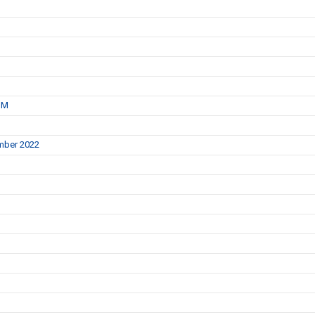
IM
mber 2022