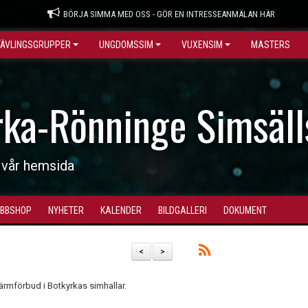
BÖRJA SIMMA MED OSS - GÖR EN INTRESSEANMÄLAN HÄR
TÄVLINGSGRUPPER
UNGDOMSSIM
VUXENSIM
MASTERS
rka-Rönninge Simsäll
 vår hemsida
BBSHOP
NYHETER
KALENDER
BILDGALLERI
DOKUMENT
<
>
ärmförbud i Botkyrkas simhallar.