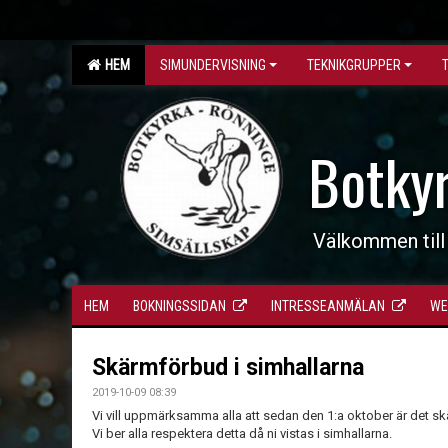
HEM
SIMUNDERVISNING
TEKNIKGRUPPER
Botky
Välkommen till
HEM
BOKNINGSSIDAN
INTRESSEANMÄLAN
WE
Skärmförbud i simhallarna
2019-10-09 08:39
Vi vill uppmärksamma alla att sedan den 1:a oktober är det sk
Vi ber alla respektera detta då ni vistas i simhallarna.