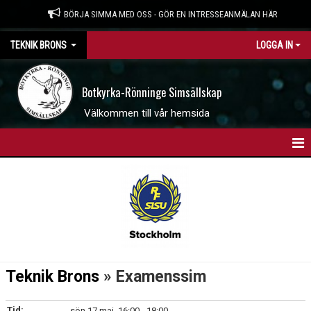
BÖRJA SIMMA MED OSS - GÖR EN INTRESSEANMÄLAN HÄR
TEKNIK BRONS
LOGGA IN
Botkyrka-Rönninge Simsällskap
Välkommen till vår hemsida
HEM
NYHETER
KALENDER
DOKUMENT
Teknik Brons
» Examenssim
Tid:
sön 17 maj, 16:00 - 18:00