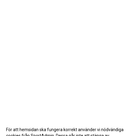
För att hemsidan ska fungera korrekt använder vi nödvändiga
cookies från SportAdmin. Dessa går inte att stänga av.