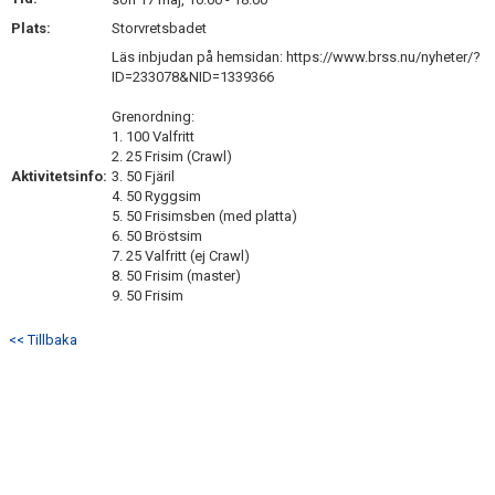
Plats:
Storvretsbadet
Läs inbjudan på hemsidan: https://www.brss.nu/nyheter/?
ID=233078&NID=1339366
Grenordning:
1. 100 Valfritt
2. 25 Frisim (Crawl)
Aktivitetsinfo:
3. 50 Fjäril
4. 50 Ryggsim
5. 50 Frisimsben (med platta)
6. 50 Bröstsim
7. 25 Valfritt (ej Crawl)
8. 50 Frisim (master)
9. 50 Frisim
<< Tillbaka